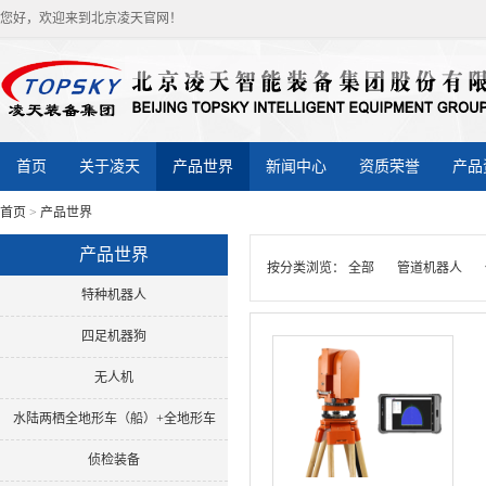
您好，欢迎来到北京凌天官网！
首页
关于凌天
产品世界
新闻中心
资质荣誉
产品
首页
>
产品世界
产品世界
按分类浏览：
全部
管道机器人
特种机器人
四足机器狗
无人机
水陆两栖全地形车（船）+全地形车
侦检装备