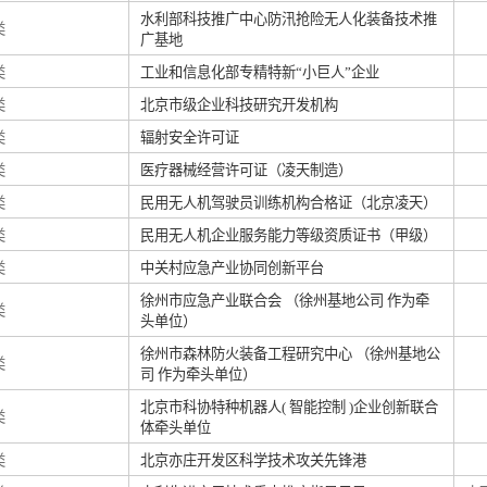
水利部科技推广中心防汛抢险无人化装备技术推
类
广基地
类
工业和信息化部专精特新“小巨人”企业
类
北京市级企业科技研究开发机构
类
辐射安全许可证
类
医疗器械经营许可证（凌天制造）
类
民用无人机驾驶员训练机构合格证（北京凌天）
类
民用无人机企业服务能力等级资质证书（甲级）
类
中关村应急产业协同创新平台
徐州市应急产业联合会 （徐州基地公司 作为牵
类
头单位）
徐州市森林防火装备工程研究中心 （徐州基地公
类
司 作为牵头单位）
北京市科协特种机器人( 智能控制 )企业创新联合
类
体牵头单位
类
北京亦庄开发区科学技术攻关先锋港