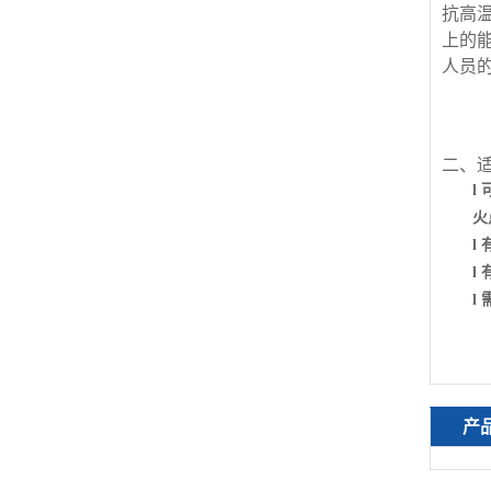
抗高
上的
人员
二、
l
火
l
l
l
产