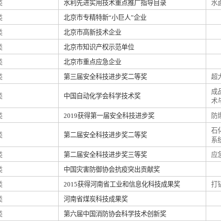
类
水利先进实用技术重点推广指导目录
水
类
北京市专精特新“小巨人”企业
类
北京市高新技术企业
类
北京市知识产权示范单位
类
北京市重点应急企业
类
第三届安全科技进步奖二等奖
超
成
类
中国自动化学会科学技术奖
术
类
2019获得第一届安全科技进步奖
防
石
类
第二届安全科技进步奖二等奖
系
类
第二届安全科技进步奖三等奖
应
类
中国灾害防御协会抗疫突出贡献奖
类
2015获得河南省工业和信息化科技成果奖
打
类
河南省煤炭科技成果奖
类
第六届中国消防协会科学技术创新奖