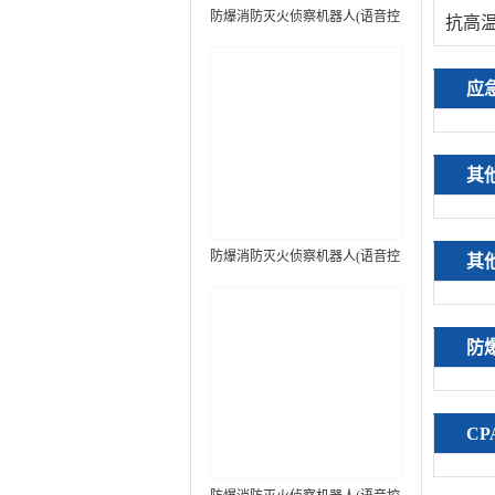
防爆消防灭火侦察机器人(语音控
抗高
制+跟随功能）中型RXR-
MC80BD（第6代）
应
其
防爆消防灭火侦察机器人(语音控
其
制+跟随功能+5G控制）中型
RXR-MC80BD（第7代）
防
C