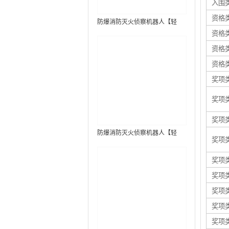
入围
资格
防爆消防灭火侦察机器人【轻
资格
型】 (第7代，360°升降云台探测
装置+语音控制+跟随功能+5G控
资格
制）
资格
奖项
奖项
奖项
防爆消防灭火侦察机器人【轻
奖项
型】 (第8代，360°升降云台探测
装置+语音控制+跟随功能+5G控
奖项
制+水炮跟踪火焰）RXR-
奖项
MC80BD（第8代）
奖项
奖项
奖项