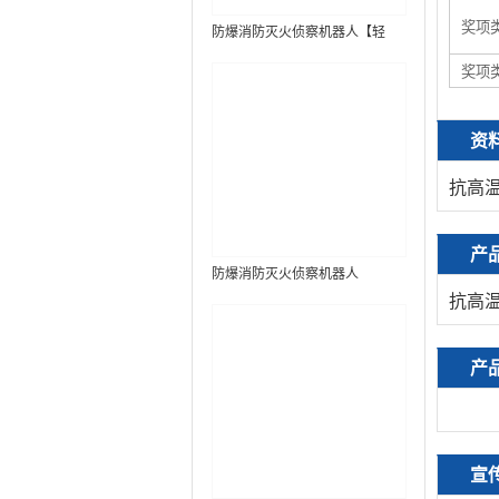
奖项
防爆消防灭火侦察机器人【轻
型】 (第9代，360°升降云台探测
奖项
装置+语音控制+跟随功能+5G控
制+水炮跟踪火焰+自主导航）
资
抗高
产
防爆消防灭火侦察机器人
抗高
产
宣