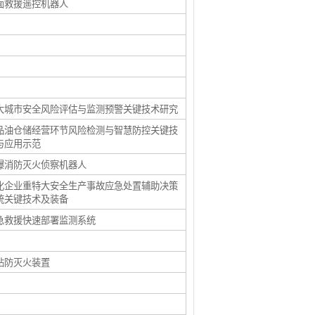
面救援遥控机器人
大城市安全风险评估与监测预警关键技术研究
品油仓储经营环节风险检测与智慧防控关键技
与应用示范
爆消防灭火侦察机器人
化企业重特大安全生产事故应急处置辅助决策
统关键技术及装备
急救援快速部署监测系统
钻防灭火装置