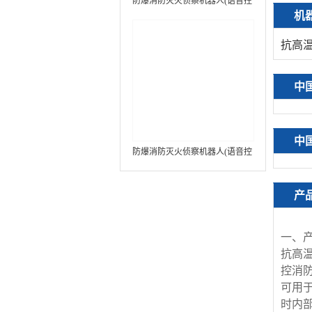
防爆消防灭火侦察机器人(语音控
机
制+跟随功能+5G控制+水炮跟踪
火焰）中型RXR-MC80BD（第8
抗高
代）
中
中
防爆消防灭火侦察机器人(语音控
制+跟随功能+5G控制+水炮跟踪
火焰+自主导航）中型RXR-
产
MC80BD（第9代）
一、
抗高
控消
可用
时内