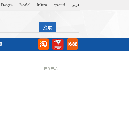
Français
Español
Italiano
русский
عربى
频
推荐产品