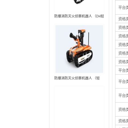
平台
防爆消防灭火侦察机器人 （D4轻
资格
型，标准款）
资格
资格
资格
资格
资格
平台
防爆消防灭火侦察机器人 （轻
平台
型，语音控制+跟随功能）RXR-
MC80BD（第6代）
平台
资格
资格