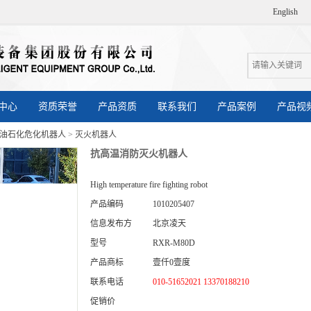
English
中心
资质荣誉
产品资质
联系我们
产品案例
产品视
石油石化危化机器人
>
灭火机器人
抗高温消防灭火机器人
High temperature fire fighting robot
产品编码
1010205407
信息发布方
北京凌天
型号
RXR-M80D
产品商标
壹仟0壹度
联系电话
010-51652021 13370188210
促销价