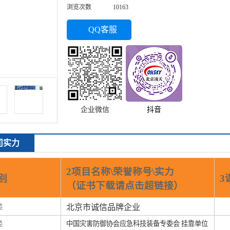
浏览次数
10163
QQ客服
企业微信
抖音
司实力
2项目名称\荣誉称号\实力
别
3
（证书下载请点击超链接）
类
北京市诚信品牌企业
类
中国灾害防御协会应急科技装备专委会 挂靠单位