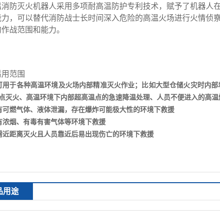
温消防灭火机器人采用多项耐高温防护专利技术，赋予了机器人在1
能力，可以替代消防战士长时间深入危险的高温火场进行火情侦
的作战范围和能力。
适用范围
可用于各种高温环境及火场内部精准灭火作业；比如大型仓储火灾时内部
点灭火、高温环境下内部超高温点的急速降温处理、人员不便进入的高温
有可燃气体、液体泄漏，存在爆炸可能极大性的环境下救援
有浓烟、有毒有害气体等环境下救援
需近距离灭火且人员靠近后易出现伤亡的环境下救援
品用途