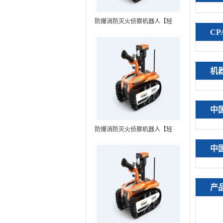
防爆消防灭火侦察机器人【轻
C
型】 (第7代，360°升降云台探测
装置+语音控制+跟随功能+5G控
制）
机
中
防爆消防灭火侦察机器人【轻
型】 (第8代，360°升降云台探测
中
装置+语音控制+跟随功能+5G控
制+水炮跟踪火焰）RXR-
MC80BD（第8代）
产