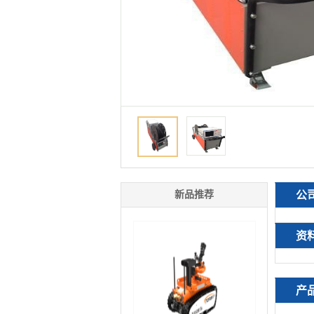
新品推荐
公
资
产