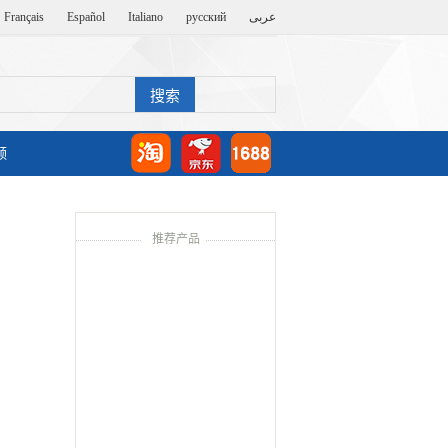
Français
Español
Italiano
русский
عربى
频
推荐产品