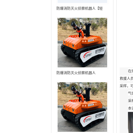
防爆消防灭火侦察机器人【轻
型】 (第9代，360°升降云台探测
装置+语音控制+跟随功能+5G控
制+水炮跟踪火焰+自主导航）
在
防爆消防灭火侦察机器人
救援人
采样，
气
采
本