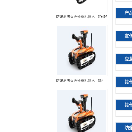
产
防爆消防灭火侦察机器人 （D4轻
型，标准款）
宣
应
防爆消防灭火侦察机器人 （轻
其
型，语音控制+跟随功能）RXR-
MC80BD（第6代）
其
防