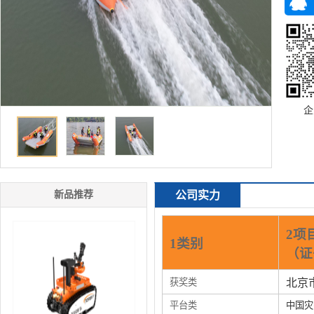
企
新品推荐
公司实力
2项
1类别
（证
获奖类
北京
平台类
中国灾