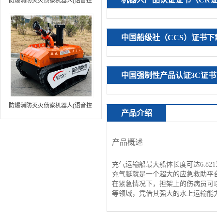
防爆消防灭火侦察机器人(语音控
制+跟随功能+5G控制+水炮跟踪
火焰）中型RXR-MC80BD（第8
代）
中国船级社（CCS）证书下
中国强制性产品认证3C证书
防爆消防灭火侦察机器人(语音控
产品介绍
制+跟随功能+5G控制+水炮跟踪
火焰+自主导航）中型RXR-
MC80BD（第9代）
产品概述
充气运输船最大船体长度可达6.82
充气艇就是一个超大的应急救助平
在紧急情况下，担架上的伤病员可
等领域，凭借其强大的水上运输能