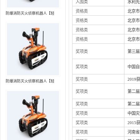
入围类
水利先
资格类
北京市
防爆消防灭火侦察机器人【轻
资格类
北京市
型】 (第7代，360°升降云台探测
装置+语音控制+跟随功能+5G控
资格类
北京市
制）
资格类
北京市
奖项类
第三届
奖项类
中国自
奖项类
201
防爆消防灭火侦察机器人【轻
型】 (第8代，360°升降云台探测
奖项类
第二届
装置+语音控制+跟随功能+5G控
制+水炮跟踪火焰）RXR-
奖项类
第二届
MC80BD（第8代）
奖项类
中国灾
奖项类
201
奖项类
河南省