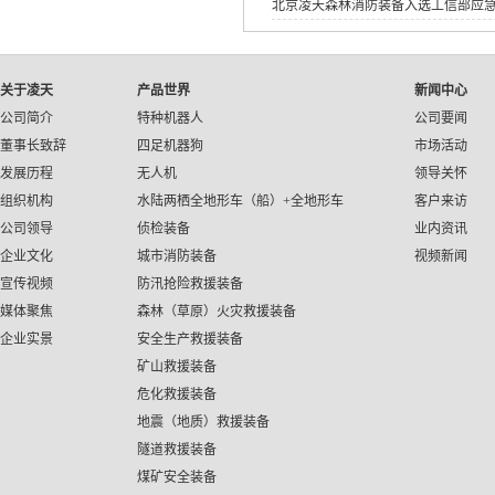
北京凌天森林消防装备入选工信部应
应急装备应用试点示范工程》
关于凌天
产品世界
新闻中心
公司简介
特种机器人
公司要闻
董事长致辞
四足机器狗
市场活动
发展历程
无人机
领导关怀
组织机构
水陆两栖全地形车（船）+全地形车
客户来访
公司领导
侦检装备
业内资讯
企业文化
城市消防装备
视频新闻
宣传视频
防汛抢险救援装备
媒体聚焦
森林（草原）火灾救援装备
企业实景
安全生产救援装备
矿山救援装备
危化救援装备
地震（地质）救援装备
隧道救援装备
煤矿安全装备