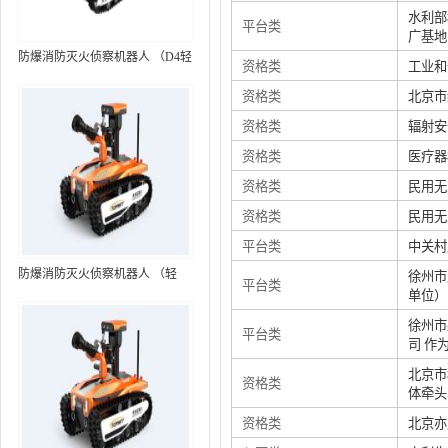
水利部
平台类
广基地
防爆消防灭火侦察机器人 （D4轻
资格类
工业和
型，标准款）
资格类
北京市
资格类
辐射安
资格类
医疗器
资格类
民用无
资格类
民用无
平台类
中关村
防爆消防灭火侦察机器人 （轻
徐州市
平台类
单位）
型，语音控制+跟随功能）RXR-
MC80BD（第6代）
徐州市
平台类
司 作
北京市
资格类
体牵头
资格类
北京亦