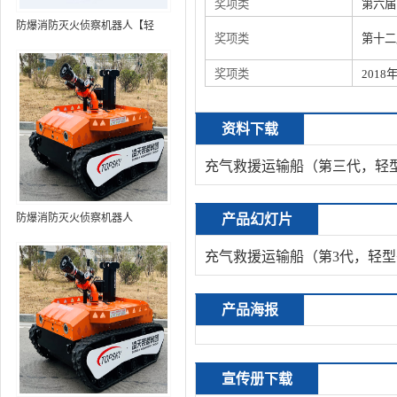
奖项类
第六届
防爆消防灭火侦察机器人【轻
奖项类
第十二
型】 (第9代，360°升降云台探测
装置+语音控制+跟随功能+5G控
奖项类
201
制+水炮跟踪火焰+自主导航）
资料下载
充气救援运输船（第三代，轻型
防爆消防灭火侦察机器人
产品幻灯片
充气救援运输船（第3代，轻型
产品海报
宣传册下载