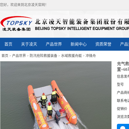
您好，欢迎来到北京凌天官网！
首页
关于凌天
产品世界
新闻中心
资质荣誉
产品
首页
>
产品世界
>
防汛抢险救援装备
>
水域救援舟艇
>
冲锋舟
充气救
置+60
信息发
型号
产品商
联系电
促销价
浏览次