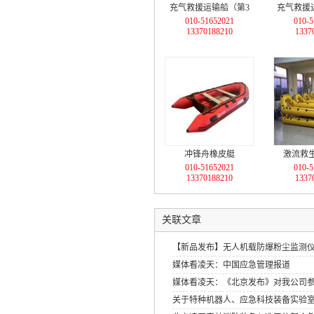
充气救援运输船（第3
充气救援
010-51652021
010-5
代，轻型+装配式+水域
代，轻型+
13370188210
1337
救援综合监控装置+60马
力舷
力舷外机）LT-FYJ25
冲锋舟橡皮艇
激流救生
010-51652021
010-5
13370188210
1337
关联文章
【新品发布】无人机载防爆粉尘监测
媒体看凌天：中国应急管理报道
媒体看凌天：《北京发布》对我公司
关于特种机器人、应急科技装备实验