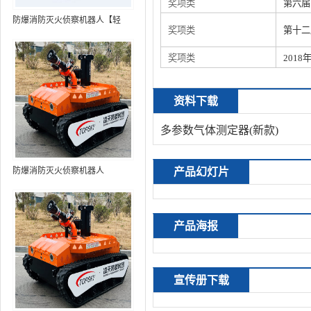
奖项类
第六届
防爆消防灭火侦察机器人【轻
奖项类
第十二
型】 (第9代，360°升降云台探测
装置+语音控制+跟随功能+5G控
奖项类
201
制+水炮跟踪火焰+自主导航）
资料下载
多参数气体测定器(新款)
防爆消防灭火侦察机器人
产品幻灯片
产品海报
宣传册下载