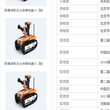
入围类
水利先
资格类
北京市
防爆消防灭火侦察机器人【轻
资格类
北京市
型】 (第7代，360°升降云台探测
装置+语音控制+跟随功能+5G控
资格类
北京市
制）
资格类
北京市
奖项类
第三届
奖项类
中国自
奖项类
201
防爆消防灭火侦察机器人【轻
型】 (第8代，360°升降云台探测
奖项类
第二届
装置+语音控制+跟随功能+5G控
制+水炮跟踪火焰）RXR-
奖项类
第二届
MC80BD（第8代）
奖项类
中国灾
奖项类
201
奖项类
河南省