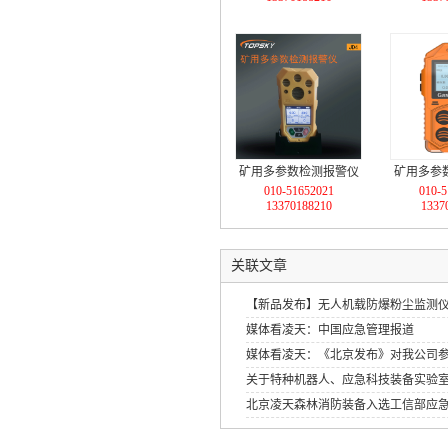
矿用多参数检测报警仪
矿用多参
010-51652021
010-5
（激光传感器+多气体检
警仪 （
13370188210
1337
测）
+多气体检
关联文章
【新品发布】无人机载防爆粉尘监测
媒体看凌天：中国应急管理报道
媒体看凌天：《北京发布》对我公司
关于特种机器人、应急科技装备实验
北京凌天森林消防装备入选工信部应
应急装备应用试点示范工程》