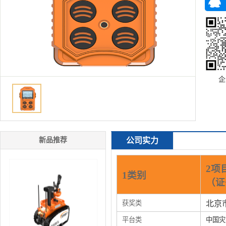
企
新品推荐
公司实力
2项
1类别
（证
获奖类
北京
平台类
中国灾