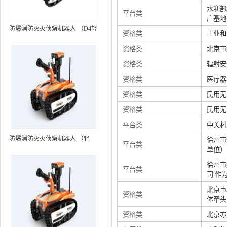
水利部
平台类
广基地
防爆消防灭火侦察机器人 （D4轻
资格类
工业和
型，标准款）
资格类
北京市
资格类
辐射安
资格类
医疗器
资格类
民用无
资格类
民用无
平台类
中关村
防爆消防灭火侦察机器人 （轻
徐州市
平台类
单位）
型，语音控制+跟随功能）RXR-
MC80BD（第6代）
徐州市
平台类
司 作
北京市
资格类
体牵头
资格类
北京亦