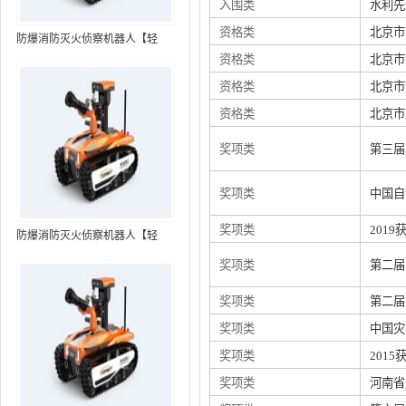
入围类
水利先
资格类
北京市
防爆消防灭火侦察机器人【轻
资格类
北京市
型】 (第7代，360°升降云台探测
装置+语音控制+跟随功能+5G控
资格类
北京市
制）
资格类
北京市
奖项类
第三届
奖项类
中国自
奖项类
201
防爆消防灭火侦察机器人【轻
型】 (第8代，360°升降云台探测
奖项类
第二届
装置+语音控制+跟随功能+5G控
制+水炮跟踪火焰）RXR-
奖项类
第二届
MC80BD（第8代）
奖项类
中国灾
奖项类
201
奖项类
河南省