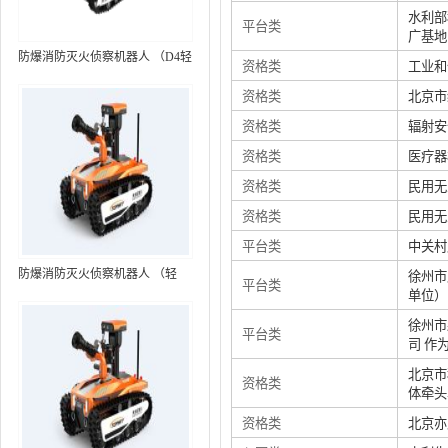
水利部
平台类
广基地
防爆消防灭火侦察机器人 （D4轻
资格类
工业和
型，标准款）
资格类
北京市
资格类
辐射安
资格类
医疗器
资格类
民用无
资格类
民用无
平台类
中关村
防爆消防灭火侦察机器人 （轻
徐州市
平台类
单位）
型，语音控制+跟随功能）RXR-
MC80BD（第6代）
徐州市
平台类
司 作
北京市
资格类
体牵头
资格类
北京亦