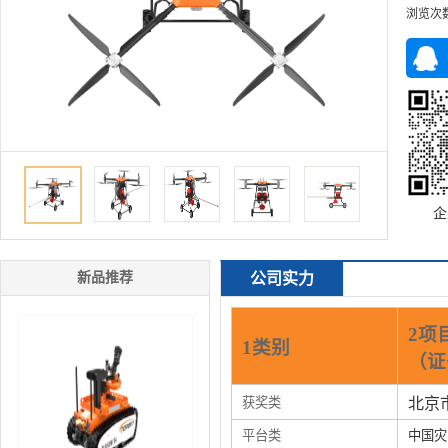
浏览次
企
新品推荐
公司实力
2项
1类别
（证
获奖类
北京
平台类
中国灾