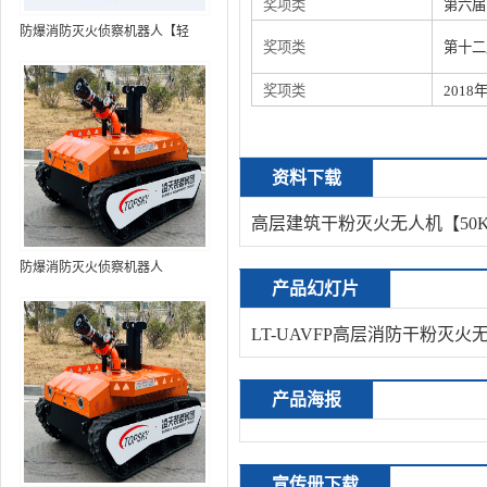
奖项类
第六届
防爆消防灭火侦察机器人【轻
奖项类
第十二
型】 (第9代，360°升降云台探测
装置+语音控制+跟随功能+5G控
奖项类
201
制+水炮跟踪火焰+自主导航）
资料下载
高层建筑干粉灭火无人机【50
防爆消防灭火侦察机器人
产品幻灯片
LT-UAVFP高层消防干粉灭火
产品海报
宣传册下载