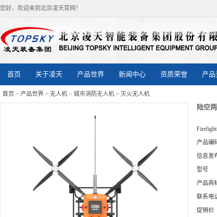
您好，欢迎来到北京凌天官网！
首页
关于凌天
产品世界
新闻中心
资质荣誉
产品
首页
>
产品世界
>
无人机
>
城市消防无人机
>
灭火无人机
陆空两
Firefigh
产品编
信息发
型号
产品商
联系电
促销价