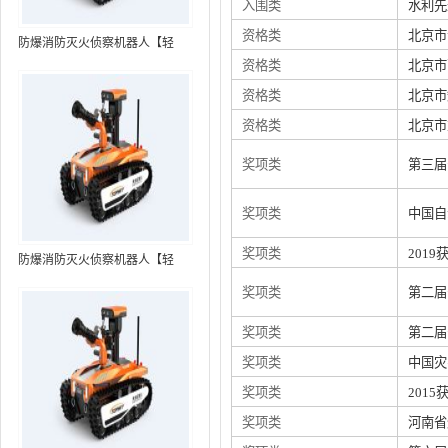
入围类
水利先
资格类
北京市
防爆消防灭火侦察机器人【轻
资格类
北京市
型】 (第7代，360°升降云台探测
装置+语音控制+跟随功能+5G控
资格类
北京市
制）
资格类
北京市
奖项类
第三届
奖项类
中国自
奖项类
201
防爆消防灭火侦察机器人【轻
型】 (第8代，360°升降云台探测
奖项类
第二届
装置+语音控制+跟随功能+5G控
制+水炮跟踪火焰）RXR-
奖项类
第二届
MC80BD（第8代）
奖项类
中国灾
奖项类
201
奖项类
河南省