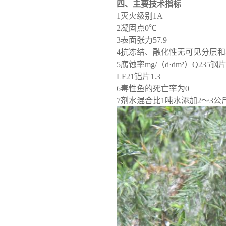
四、主要技术指标
1灭火级别1A
2凝固点0℃
3表面张力57.9
4抗冻结、融化性无可见分层
5腐蚀率mg/（d·dm²）Q235钢片
LF21铝片1.3
6毒性鱼的死亡率为0
7剂水混合比1吨水添加2～3