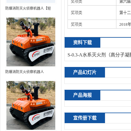
奖项类
第六届
防爆消防灭火侦察机器人【轻
奖项类
第十二
型】 (第9代，360°升降云台探测
装置+语音控制+跟随功能+5G控
奖项类
201
制+水炮跟踪火焰+自主导航）
资料下载
S-0.3-A水系灭火剂（高分子凝胶型
防爆消防灭火侦察机器人
产品幻灯片
产品海报
宣传册下载