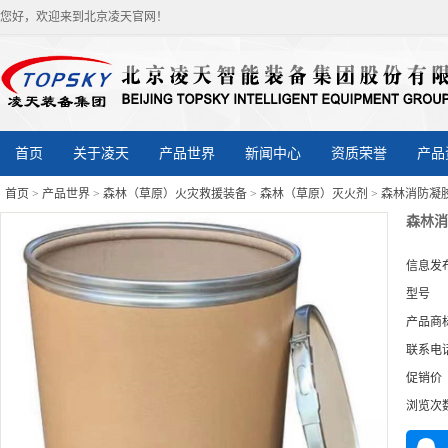
您好，欢迎来到北京凌天官网！
首页
关于凌天
产品世界
新闻中心
资质荣誉
产品
首页
>
产品世界
>
森林（草原）火灾救援装备
>
森林（草原）灭火剂
>
森林消防凝
森林消
信息发
型号
产品商
联系电
促销价
浏览次