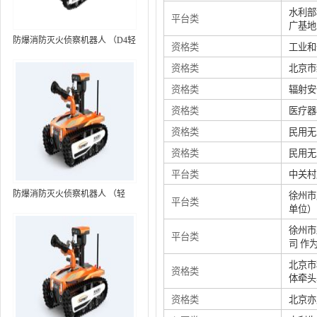
水利部
平台类
广基地
防爆消防灭火侦察机器人 （D4轻
资格类
工业和
型，标准款）
资格类
北京市
资格类
辐射安
资格类
医疗器
资格类
民用无
资格类
民用无
平台类
中关村
防爆消防灭火侦察机器人 （轻
徐州市
平台类
单位）
型，语音控制+跟随功能）RXR-
MC80BD（第6代）
徐州市
平台类
司 作
北京市
资格类
体牵头
资格类
北京亦