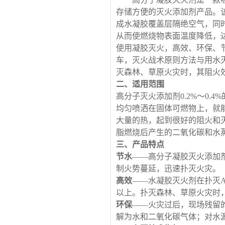
存储方便的灭火添加剂产品。
成水凝胶覆盖层隔绝空气，同
从而使燃烧物表面温度降低，
使用凝胶灭火，高效、环保、
车，灭火战术原则方法与用水
灭森林、草原火灾时，其阻火效
二、适用范围
高分子灭火添加剂
0.2%～0
均匀喷洒在固体可燃物上，就
大量的热，起到很好的阻火和灭
脂燃烧后产生的二氧化碳和水
三、产品特点
节水
——高分子凝胶灭火添加剂
制火势蔓延，迅速扑灭火灾。
高效
——水凝胶灭火剂在扑灭
以上。扑灭森林、草原火灾时
环保
——火灾过后，现场残留
解为水和二氧化碳气体；对水