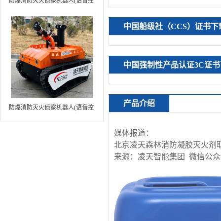
防爆消防灭火侦察机器人(语音控
制+跟随功能+5G控制+水炮跟踪
火焰）中型RXR-MC80BD（第8
中国船级社（CCS）证书下
代）
中国强制性产品认证3C证书
产品介绍
防爆消防灭火侦察机器人(语音控
制+跟随功能+5G控制+水炮跟踪
火焰+自主导航）中型RXR-
媒体报道：
MC80BD（第9代）
北京凌天森林消防凝胶灭火剂
来源：凌天智能集团 微信公众