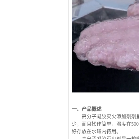
一、产品概述
高分子凝胶灭火添加剂剂
少，而且操作简单，温度在
5
好存放在水罐内待用。
高分子凝胶灭火剂是一款