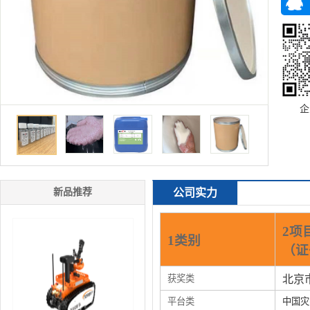
企
新品推荐
公司实力
2项
1类别
（证
获奖类
北京
平台类
中国灾