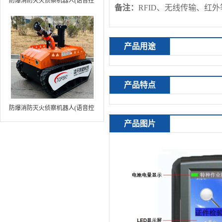
防爆消防灭火侦察机器人(语音控
备注：
RFID、无线传输、红
制+跟随功能+5G控制+水炮跟踪
火焰）中型RXR-MC80BD（第8
代）
产品用途
产品特点
防爆消防灭火侦察机器人(语音控
制+跟随功能+5G控制+水炮跟踪
产品图片
火焰+自主导航）中型RXR-
MC80BD（第9代）