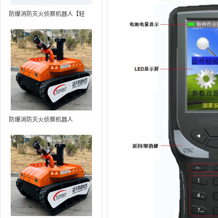
防爆消防灭火侦察机器人【轻
型】 (第9代，360°升降云台探测
装置+语音控制+跟随功能+5G控
制+水炮跟踪火焰+自主导航）
防爆消防灭火侦察机器人