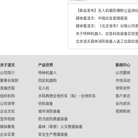
【新品发布】无人机载防爆粉尘监测
媒体看凌天：中国应急管理报道
媒体看凌天：《北京发布》对我公司
关于特种机器人、应急科技装备实验
北京凌天森林消防装备入选工信部应
应急装备应用试点示范工程》
关于凌天
产品世界
新闻中心
公司简介
特种机器人
公司要闻
董事长致辞
四足机器狗
市场活动
发展历程
无人机
领导关怀
组织机构
水陆两栖全地形车（船）+全地形车
客户来访
公司领导
侦检装备
业内资讯
企业文化
城市消防装备
视频新闻
宣传视频
防汛抢险救援装备
媒体聚焦
森林（草原）火灾救援装备
企业实景
安全生产救援装备