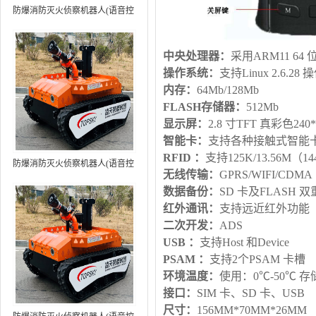
防爆消防灭火侦察机器人(语音控
制+跟随功能）中型RXR-
MC80BD（第6代）
中央处理器：
采用ARM11 64
操作系统：
支持Linux 2.6.28
内存：
64Mb/128Mb
FLASH
存储器：
512Mb
显示屏：
2.8 寸TFT 真彩色240
智能卡：
支持各种接触式智能
RFID
：
支持125K/13.56M（1
防爆消防灭火侦察机器人(语音控
无线传输：
GPRS/WIFI/CDMA
制+跟随功能+5G控制）中型
数据备份：
SD 卡及FLASH 
RXR-MC80BD（第7代）
红外通讯：
支持远近红外功能
二次开发：
ADS
USB
：
支持Host 和Device
PSAM
：
支持2个PSAM 卡槽
环境温度：
使用：0℃-50℃ 存储
接口：
SIM 卡、SD 卡、USB
尺寸：
156MM*70MM*26MM