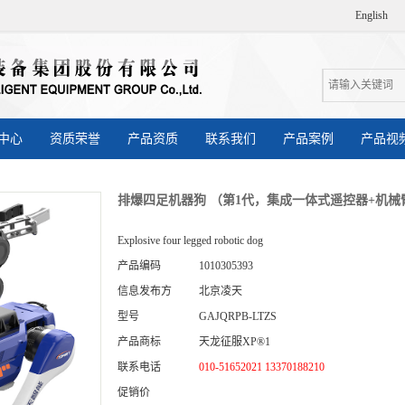
English
中心
资质荣誉
产品资质
联系我们
产品案例
产品视
排爆四足机器狗 （第1代，集成一体式遥控器+机械
Explosive four legged robotic dog
产品编码
1010305393
信息发布方
北京凌天
型号
GAJQRPB-LTZS
产品商标
天龙征服XP®1
联系电话
010-51652021 13370188210
促销价