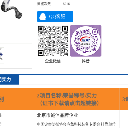
浏览次数
6216
QQ客服
企业微信
抖音
司实力
2项目名称\荣誉称号\实力
别
3
（证书下载请点击超链接）
类
北京市诚信品牌企业
类
中国灾害防御协会应急科技装备专委会 挂靠单位