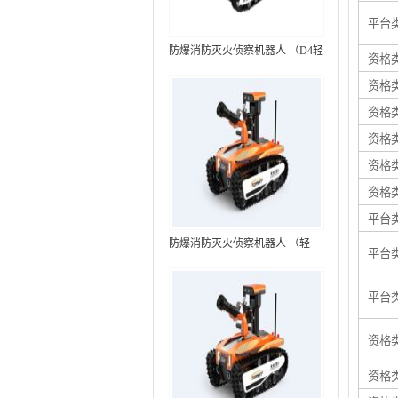
平台
防爆消防灭火侦察机器人 （D4轻
资格
型，标准款）
资格
资格
资格
资格
资格
平台
防爆消防灭火侦察机器人 （轻
平台
型，语音控制+跟随功能）RXR-
MC80BD（第6代）
平台
资格
资格