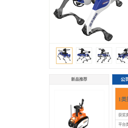
新品推荐
公
1类
获奖
平台