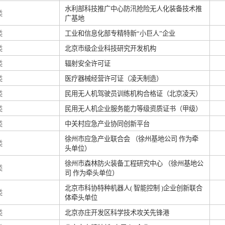
水利部科技推广中心防汛抢险无人化装备技术推
类
广基地
类
工业和信息化部专精特新“小巨人”企业
类
北京市级企业科技研究开发机构
类
辐射安全许可证
类
医疗器械经营许可证（凌天制造）
类
民用无人机驾驶员训练机构合格证（北京凌天）
类
民用无人机企业服务能力等级资质证书（甲级）
类
中关村应急产业协同创新平台
徐州市应急产业联合会 （徐州基地公司 作为牵
类
头单位）
徐州市森林防火装备工程研究中心 （徐州基地公
类
司 作为牵头单位）
北京市科协特种机器人( 智能控制 )企业创新联合
类
体牵头单位
类
北京亦庄开发区科学技术攻关先锋港