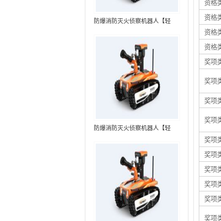
资格
资格
防爆消防灭火侦察机器人【轻
资格
型】 (第7代，360°升降云台探测
装置+语音控制+跟随功能+5G控
资格
制）
奖项
奖项
奖项
奖项
防爆消防灭火侦察机器人【轻
奖项
型】 (第8代，360°升降云台探测
装置+语音控制+跟随功能+5G控
奖项
制+水炮跟踪火焰）RXR-
奖项
MC80BD（第8代）
奖项
奖项
奖项