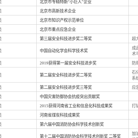
类
北京市专精特新“小巨人”企业
类
北京市高新技术企业
类
北京市知识产权示范单位
类
北京市重点应急企业
类
第三届安全科技进步奖二等奖
超
成
类
中国自动化学会科学技术奖
术
类
2019获得第一届安全科技进步奖
防
石
类
第二届安全科技进步奖二等奖
系
类
第二届安全科技进步奖三等奖
应
类
中国灾害防御协会抗疫突出贡献奖
类
2015获得河南省工业和信息化科技成果奖
打
类
河南省煤炭科技成果奖
类
第六届中国消防协会科学技术创新奖
加
类
第十二届中国消防协会科学技术创新奖 二等奖