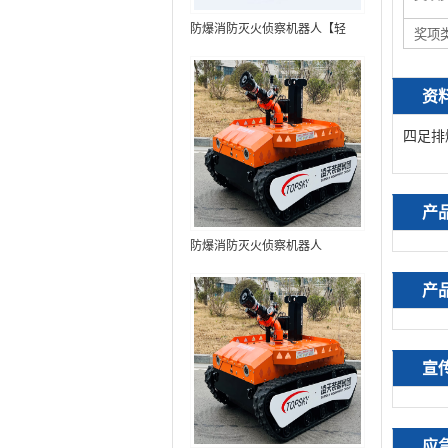
防爆消防灭火侦察机器人【轻
奖项
型】 (第9代，360°升降云台探测
装置+语音控制+跟随功能+5G控
资
制+水炮跟踪火焰+自主导航）
四足排
产
防爆消防灭火侦察机器人
产
宣
应