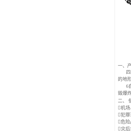
一、
四
的地
6
毁爆
二、 
机
犯
危
灾