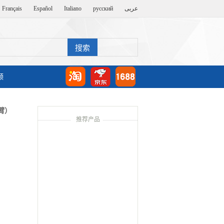
Français
Español
Italiano
русский
عربى
频
臂）
推荐产品