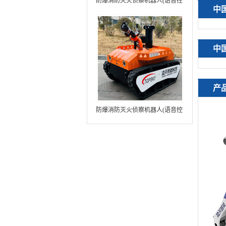
防爆消防灭火侦察机器人(语音控
中
制+跟随功能+5G控制+水炮跟踪
火焰）中型RXR-MC80BD（第8
代）
中
产
防爆消防灭火侦察机器人(语音控
制+跟随功能+5G控制+水炮跟踪
火焰+自主导航）中型RXR-
MC80BD（第9代）