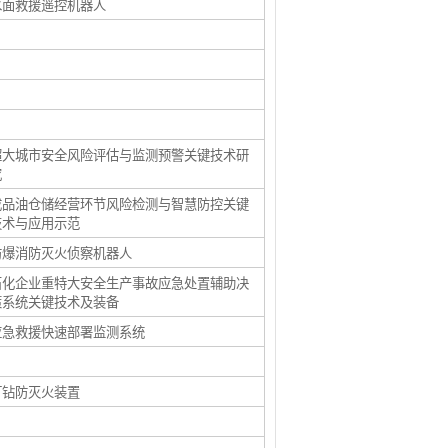
水面救援遥控机器人
超大城市安全风险评估与监测预警关键技术研
究
成品油仓储经营环节风险检测与智慧防控关键
技术与应用示范
防爆消防灭火侦察机器人
石化企业重特大安全生产事故应急处置辅助决
策系统关键技术及装备
应急救援快速部署监测系统
打钻防灭火装置