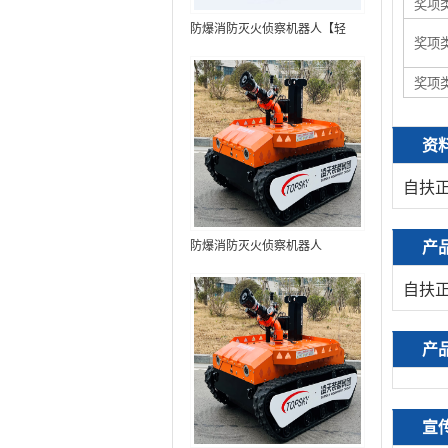
奖项
防爆消防灭火侦察机器人【轻
奖项
型】 (第9代，360°升降云台探测
装置+语音控制+跟随功能+5G控
奖项
制+水炮跟踪火焰+自主导航）
资
自扶
防爆消防灭火侦察机器人
产
自扶
产
宣