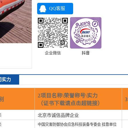
QQ客服
企业微信
抖音
司实力
2项目名称\荣誉称号\实力
别
（证书下载请点击超链接）
类
北京市诚信品牌企业
类
中国灾害防御协会应急科技装备专委会 挂靠单位