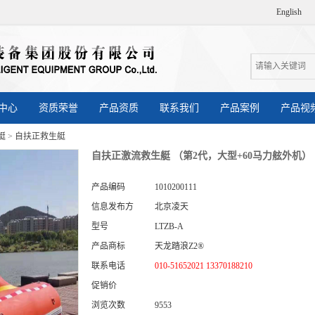
English
中心
资质荣誉
产品资质
联系我们
产品案例
产品视
艇
>
自扶正救生艇
自扶正激流救生艇 （第2代，大型+60马力舷外机）
产品编码
1010200111
信息发布方
北京凌天
型号
LTZB-A
产品商标
天龙踏浪Z2®
联系电话
010-51652021 13370188210
促销价
浏览次数
9553