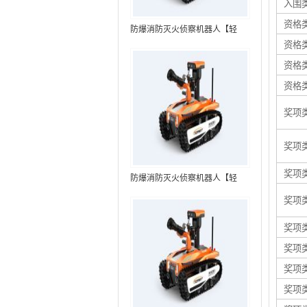
入围
资格
防爆消防灭火侦察机器人【轻
资格
型】 (第7代，360°升降云台探测
装置+语音控制+跟随功能+5G控
资格
制）
资格
奖项
奖项
奖项
防爆消防灭火侦察机器人【轻
型】 (第8代，360°升降云台探测
奖项
装置+语音控制+跟随功能+5G控
制+水炮跟踪火焰）RXR-
奖项
MC80BD（第8代）
奖项
奖项
奖项