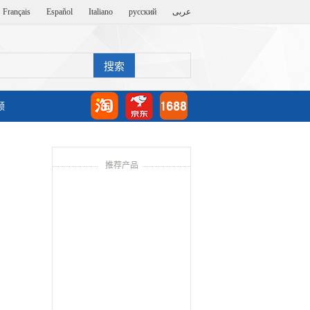
Français
Español
Italiano
русский
عربى
频
推荐产品