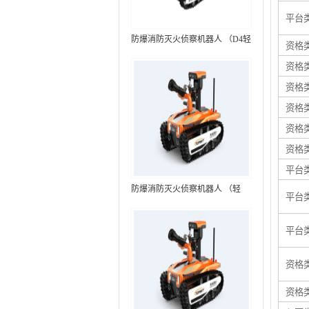
平台
防爆消防灭火侦察机器人 （D4轻
资格
型，标准款）
资格
资格
资格
资格
资格
平台
防爆消防灭火侦察机器人 （轻
平台
型，语音控制+跟随功能）RXR-
MC80BD（第6代）
平台
资格
资格