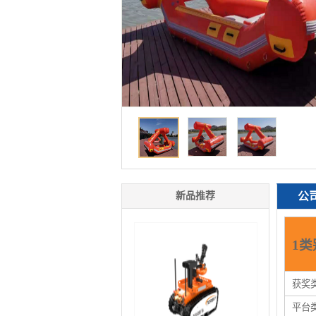
新品推荐
公
1类
获奖
平台