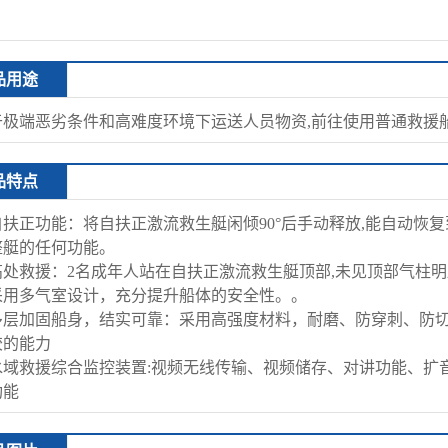
品用途
于极端恶劣条件和高难度环境下运送人员物资,前往使用普通救援
品特点
★自扶正功能：将自扶正激流救生艇闲倾90°后手动释放,能自动恢
整艇的任何功能。
★高处救援：2名成年人站在自扶正激流救生艇顶部,未见顶部气柱
★采用多气室设计，充分提升船体的安全性。。
 ★多层加固船身，结实可靠：采用高强度材料，耐磨、防穿刺、防
胶的能力
 ★水域救援综合监控装置:视频无线传输、视频储存、对讲功能、
功能