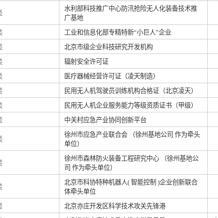
水利部科技推广中心防汛抢险无人化装备技术推
类
广基地
类
工业和信息化部专精特新“小巨人”企业
类
北京市级企业科技研究开发机构
类
辐射安全许可证
类
医疗器械经营许可证（凌天制造）
类
民用无人机驾驶员训练机构合格证（北京凌天）
类
民用无人机企业服务能力等级资质证书（甲级）
类
中关村应急产业协同创新平台
徐州市应急产业联合会 （徐州基地公司 作为牵头
类
单位）
徐州市森林防火装备工程研究中心 （徐州基地公
类
司 作为牵头单位）
北京市科协特种机器人( 智能控制 )企业创新联合
类
体牵头单位
类
北京亦庄开发区科学技术攻关先锋港