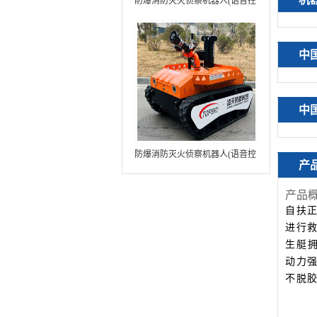
防爆消防灭火侦察机器人(语音控
制+跟随功能+5G控制+水炮跟踪
火焰）中型RXR-MC80BD（第8
代）
中
中
防爆消防灭火侦察机器人(语音控
产
制+跟随功能+5G控制+水炮跟踪
火焰+自主导航）中型RXR-
产品
MC80BD（第9代）
自扶
进行
生艇
动力
不脱