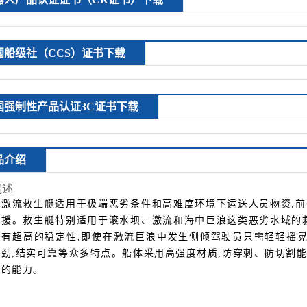
国船级社（CCS）证书下载
国强制性产品认证3C证书下载
品介绍
概述
正激流救生艇适用于极端恶劣条件和高难度环境下运送人员物资,
救援。救生艇特别适用于滚水坝、激流和海中巨浪这类恶劣水域的
拥有超高的稳定性,即使在激流巨浪中发生侧倾驾驶员只需轻轻摇晃
强劲,结实可靠等众多特点。船体采用高强度材质,防穿刺、防切割
胶的能力。