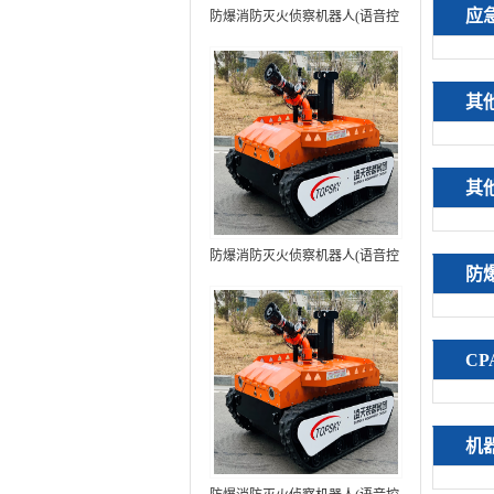
应
防爆消防灭火侦察机器人(语音控
制+跟随功能）中型RXR-
MC80BD（第6代）
其
其
防爆消防灭火侦察机器人(语音控
防
制+跟随功能+5G控制）中型
RXR-MC80BD（第7代）
C
机