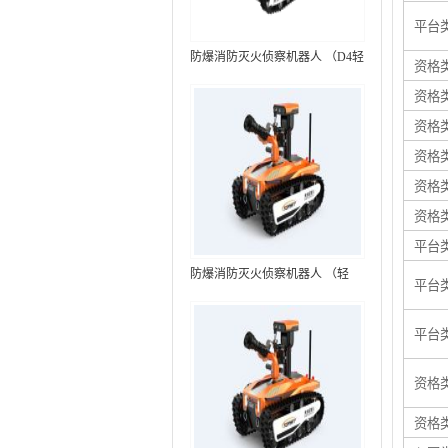
平台
防爆消防灭火侦察机器人 （D4轻
资格
型，标准款）
资格
资格
资格
资格
资格
平台
防爆消防灭火侦察机器人 （轻
平台
型，语音控制+跟随功能）RXR-
MC80BD（第6代）
平台
资格
资格