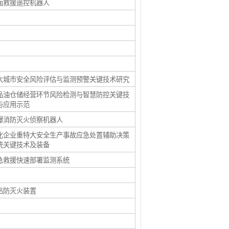
面救援遥控机器人
大城市安全风险评估与监测预警关键技术研究
品油仓储经营环节风险检测与智慧防控关键技
与应用示范
爆消防灭火侦察机器人
化企业重特大安全生产事故应急处置辅助决策
统关键技术及装备
急救援快速部署监测系统
钻防灭火装置