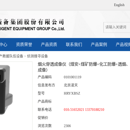
English
中心
资质荣誉
产品资质
联系我们
产品案例
产品视
产救援队伍设备
>
侦测搜寻设备
烟火穿透成像仪（煤安+煤矿防爆+化工防爆+透烟
成像）
产品编码
0101001119
信息发布方
北京凌天
型号
HRYXBSZ
产品商标
联系电话
010-51652021 13370188210
促销价
浏览次数
2306