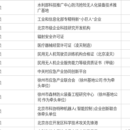
水利部科技推广中心防汛抢险无人化装备技术推
类
广基地
类
工业和信息化部专精特新“小巨人”企业
类
北京市级企业科技研究开发机构
类
辐射安全许可证
类
医疗器械经营许可证（凌天制造）
类
民用无人机驾驶员训练机构合格证（北京凌天）
类
民用无人机企业服务能力等级资质证书（甲级）
类
中关村应急产业协同创新平台
徐州市应急产业联合会 （徐州基地公司 作为牵
类
头单位）
徐州市森林防火装备工程研究中心 （徐州基地公
类
司 作为牵头单位）
北京市科协特种机器人( 智能控制 )企业创新联合
类
体牵头单位
类
北京亦庄开发区科学技术攻关先锋港