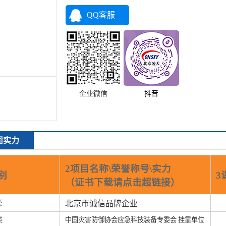
QQ客服
企业微信
抖音
司实力
2项目名称\荣誉称号\实力
别
3
（证书下载请点击超链接）
类
北京市诚信品牌企业
类
中国灾害防御协会应急科技装备专委会 挂靠单位