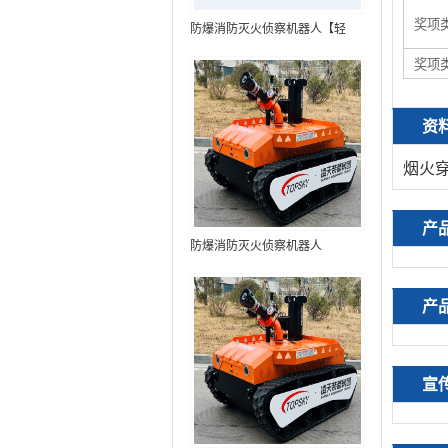
奖项
防爆消防灭火侦察机器人【轻
型】 (第9代，360°升降云台探测
奖项
装置+语音控制+跟随功能+5G控
制+水炮跟踪火焰+自主导航）
资
烟火
产
防爆消防灭火侦察机器人
产
宣