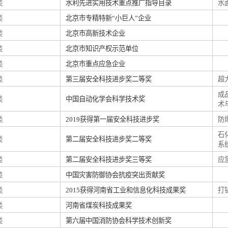
类
水利先进实用技术重点推广指导目录
水
类
北京市专精特新“小巨人”企业
类
北京市高新技术企业
类
北京市知识产权示范单位
类
北京市重点应急企业
类
第三届安全科技进步奖二等奖
超
成
类
中国自动化学会科学技术奖
术
类
2019获得第一届安全科技进步奖
防
石
类
第二届安全科技进步奖二等奖
系
类
第二届安全科技进步奖三等奖
应
类
中国灾害防御协会抗疫突出贡献奖
类
2015获得河南省工业和信息化科技成果奖
打
类
河南省煤炭科技成果奖
类
第六届中国消防协会科学技术创新奖