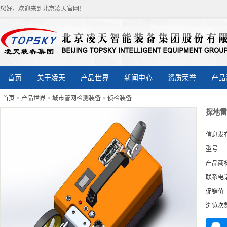
您好，欢迎来到北京凌天官网！
首页
关于凌天
产品世界
新闻中心
资质荣誉
产品
首页
>
产品世界
>
城市管网检测装备
>
侦检装备
探地雷
信息发
型号
产品商
联系电
促销价
浏览次