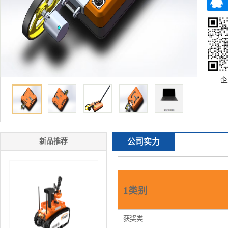
企
新品推荐
公司实力
1类别
获奖类