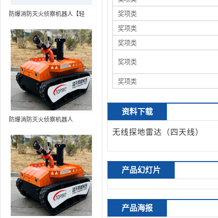
奖项类
防爆消防灭火侦察机器人【轻
型】 (第9代，360°升降云台探测
奖项类
装置+语音控制+跟随功能+5G控
奖项类
制+水炮跟踪火焰+自主导航）
奖项类
奖项类
资料下载
防爆消防灭火侦察机器人
无线
探地雷达
（
四天线
）
产品幻灯片
产品海报