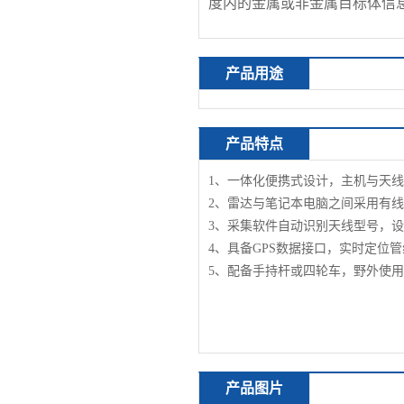
度内的金属或非金属目标体信
产品用途
产品特点
1、
一体化便携式设计，主机与天线
2、
雷达与笔记本电脑之间采用
有线
3、
采集软件自动识别天线型号，设
4、
具备
GPS
数据接口
，
实时定位管
5、
配备
手持杆或
四轮车，野外使用
产品图片