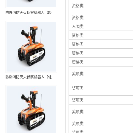
资格类
防爆消防灭火侦察机器人【轻
资格类
型】 (第7代，360°升降云台探测
入围类
装置+语音控制+跟随功能+5G控
制）
资格类
资格类
资格类
资格类
奖项类
防爆消防灭火侦察机器人【轻
型】 (第8代，360°升降云台探测
奖项类
装置+语音控制+跟随功能+5G控
制+水炮跟踪火焰）RXR-
奖项类
MC80BD（第8代）
奖项类
奖项类
奖项类