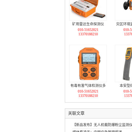
矿用雷达生命探测仪
灾区环境
010-51652021
010-5
（二维，探测42米，电
证+煤矿防
13370188210
1337
池更换）【第1代】ysr
测+无线
有毒有害气体检测仪多
本安型
010-51652021
010-5
参数气体测定器
13370188210
1337
关联文章
【新品发布】无人机载防爆粉尘监测