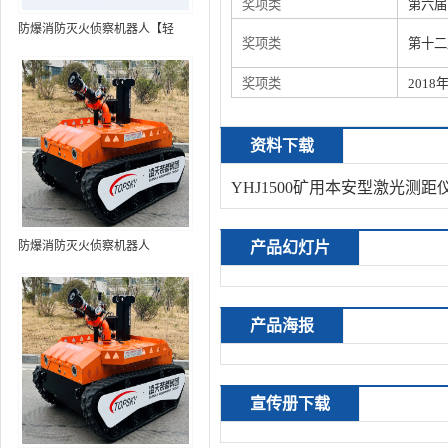
奖项类
第六届
防爆消防灭火侦察机器人【轻
奖项类
第十二
型】 (第9代，360°升降云台探测
装置+语音控制+跟随功能+5G控
奖项类
201
制+水炮跟踪火焰+自主导航）
资料下载
YHJ1500矿用本安型激光测距
防爆消防灭火侦察机器人
产品幻灯片
产品海报
宣传册下载