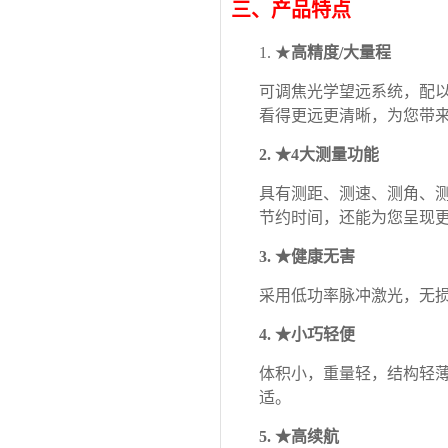
三、产品特点
1.
★
高精度
/大量程
可调焦光学望远系统，配
看得更远更清晰，为您带
2.
★
4大测量功能
具有测距、测速、测角、
节约时间，还能为您呈现
3.
★健康无害
采用低功率脉冲激光，无
4.
★小巧轻便
体积小，重量轻，结构轻
适。
5.
★
高续航