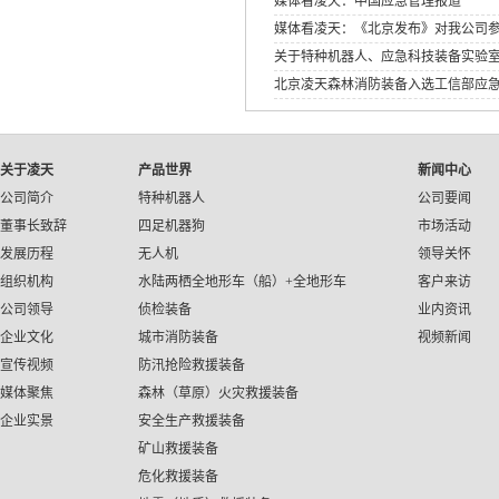
媒体看凌天：中国应急管理报道
媒体看凌天：《北京发布》对我公司
关于特种机器人、应急科技装备实验
北京凌天森林消防装备入选工信部应
应急装备应用试点示范工程》
关于凌天
产品世界
新闻中心
公司简介
特种机器人
公司要闻
董事长致辞
四足机器狗
市场活动
发展历程
无人机
领导关怀
组织机构
水陆两栖全地形车（船）+全地形车
客户来访
公司领导
侦检装备
业内资讯
企业文化
城市消防装备
视频新闻
宣传视频
防汛抢险救援装备
媒体聚焦
森林（草原）火灾救援装备
企业实景
安全生产救援装备
矿山救援装备
危化救援装备