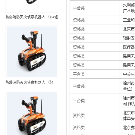
水利部
平台类
广基地
防爆消防灭火侦察机器人 （D4轻
资格类
工业和
型，标准款）
资格类
北京市
资格类
辐射安
资格类
医疗器
资格类
民用无
资格类
民用无
平台类
中关村
防爆消防灭火侦察机器人 （轻
徐州市
平台类
单位）
型，语音控制+跟随功能）RXR-
MC80BD（第6代）
徐州市
平台类
司 作
北京市
资格类
体牵头
资格类
北京亦