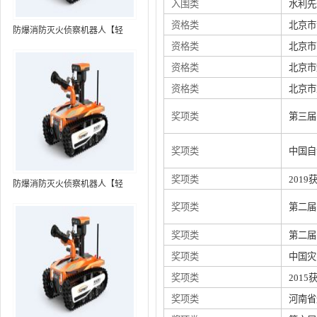
入围类
水利先
资格类
北京市
防爆消防灭火侦察机器人【轻
资格类
北京市
型】 (第7代，360°升降云台探测
装置+语音控制+跟随功能+5G控
资格类
北京市
制）
资格类
北京市
奖项类
第三届
奖项类
中国自
奖项类
201
防爆消防灭火侦察机器人【轻
型】 (第8代，360°升降云台探测
奖项类
第二届
装置+语音控制+跟随功能+5G控
制+水炮跟踪火焰）RXR-
奖项类
第二届
MC80BD（第8代）
奖项类
中国灾
奖项类
201
奖项类
河南省