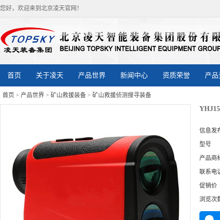
您好，欢迎来到北京凌天官网！
首页
关于凌天
产品世界
新闻中心
资质荣誉
产品
首页
>
产品世界
>
矿山救援装备
>
矿山救援侦测搜寻装备
YHJ
信息发
型号
产品商
联系电
促销价
浏览次