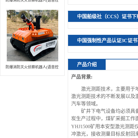
防爆消防灭火侦察机器人(语音控
制+跟随功能+5G控制+水炮跟踪
火焰）中型RXR-MC80BD（第8
中国船级社（CCS）证书下
代）
中国强制性产品认证3C证书
产品介绍
防爆消防灭火侦察机器人(语音控
制+跟随功能+5G控制+水炮跟踪
产品背景
:
火焰+自主导航）中型RXR-
激光测距技术，主要用于
MC80BD（第9代）
激光测距技术的不断发展以及
汽车等领域。
矿井下电气设备均必须具
炭生产过程中，煤矿采掘工作
YHJ1500矿用本安型激光
冲激光，接收测量目标反射回