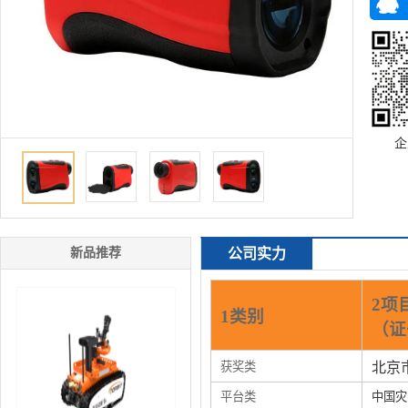
企
新品推荐
公司实力
2项
1类别
（证
获奖类
北京
平台类
中国灾