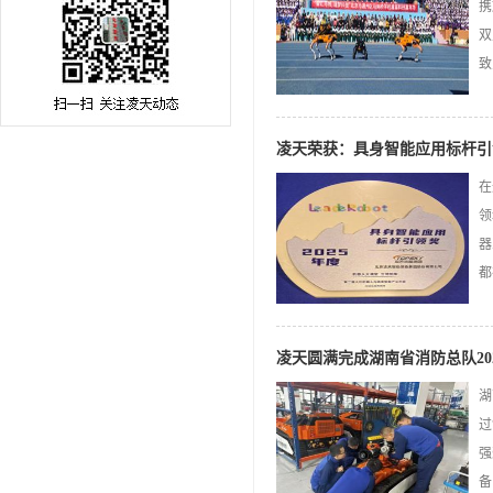
携
双
致
凌天荣获：具身智能应用标杆引
在
领
器
都
凌天圆满完成湖南省消防总队20
湖
过
强
备