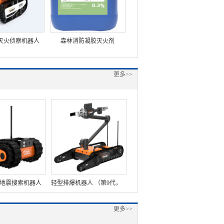
灭火侦察机器人
森林消防凝胶灭火剂
森林消防机动风力灭火机
第7代，360°升降
更多>>
置+语音控制+跟
+5G控制）
0D地震搜索机器人
轻型排爆机器人 （第9代，
 (第2代，语音控
单摆臂+最大抓取重量
更多>>
+气体探测+自主
16kg+重量37kg）