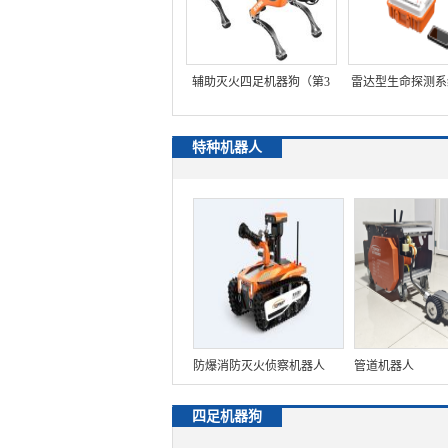
360度便携式LED场景照明灯
辅助灭火四足机器狗（第3
雷达型生命探测系
代，消防水炮+自组网+双向
达生命探测仪（
特种机器人
对讲模块+10种有毒有害气
+电池可更换）【
体+智能伴随+云端指挥平
台）
防爆消防灭火侦察机器人
管道机器人
【轻型】 (第9代，360°升降
四足机器狗
云台探测装置+语音控制+跟