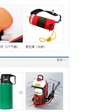
远程激光点火装置 未爆排除
器材（1500W）
环（2个气瓶）
救生绳（30米）
更多>>