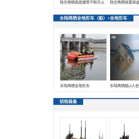
陆空两栖高层建筑干粉灭火
陆空两栖探雷探
机器人【50Kg载荷】
【2Kg载荷】
水陆两栖全地形车（船）+全地形车
水陆两栖全地形车
水陆两栖艇(4人
侦检装备