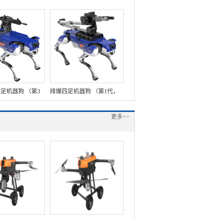
足机器狗 （第3
排爆四足机器狗 （第1代，
站）
集成一体式遥控器+机械
更多>>
臂）