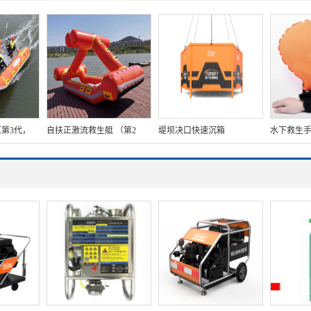
第3代，
自扶正激流救生艇 （第2
堤坝决口快速沉箱
水下救生手
域救援综合
代，大型+60马力舷外机）
CF-0020
力舷外机）