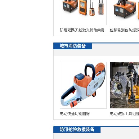
防爆双路无线激光倾角余震
位移监测仪防爆
监测仪【1个双路激光+4个
光位移监测仪【
城市消防装备
余震倾角+2个远程遥控终端
测+视频探测+远
+震动（声音）采集+多工作
+云平台+多工作
模式+云平台】(第5代）
爆】(第三代）
LTMA5.0
电动快速切割圆锯
电动破拆工具组
拆工具组
防汛抢险救援装备