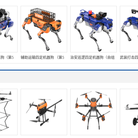
导航)
狗（第5
辅助运输四足机器狗 （第5
治安巡逻四足机器狗（自组
武装打击四
一体式遥
代，高强度载物框+伴随功
网+集成一体式遥控器+对讲
代，武器
稳云台
能+自探索式导航系统+自组
照明+警示灯）
器+捕捉网
网+云管理平台）