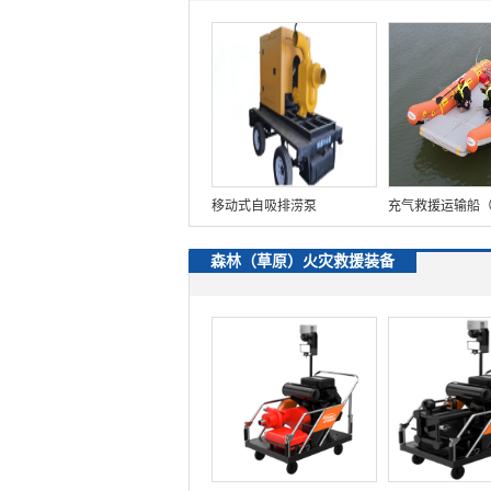
移动式自吸排涝泵
充气救援运输船（
轻型+装配式+水
森林（草原）火灾救援装备
监控装置+60马
LT-FYJ25