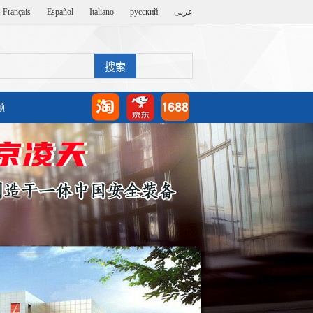
Français
Español
Italiano
русский
عربى
频