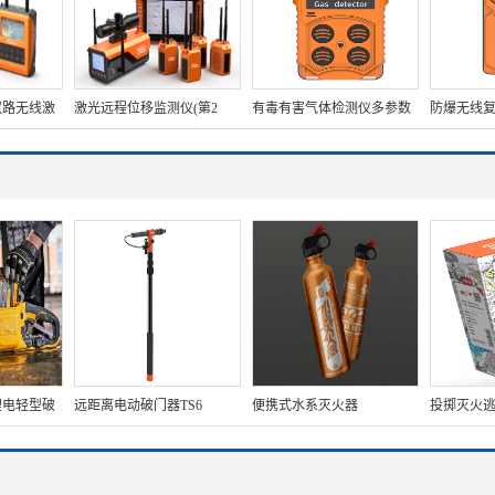
双路无线激
激光远程位移监测仪(第2
有毒有害气体检测仪多参数
防爆无线
双路激光探
代、含倾角)
气体测定器
【4G版】
程遥控终端
模式+防
锂电轻型破
远距离电动破门器TS6
便携式水系灭火器
投掷灭火