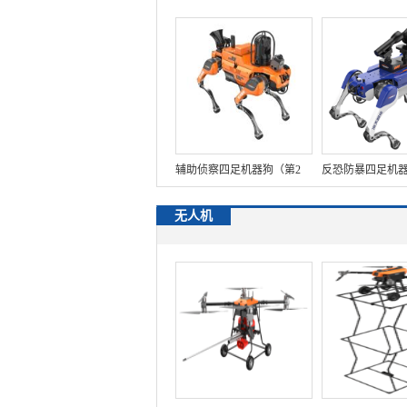
随功能+5G控制+水炮跟踪火
焰+自主导航）
辅助侦察四足机器狗（第2
反恐防暴四足机器
代，自组网+四合一模块+双
代，自组网+集成
无人机
光云台+双向对讲模块+实时
控器+双光三轴增
三维建模模块+10种有毒有
+38mm六连发射
害气体+云端指挥平台）
发射器）