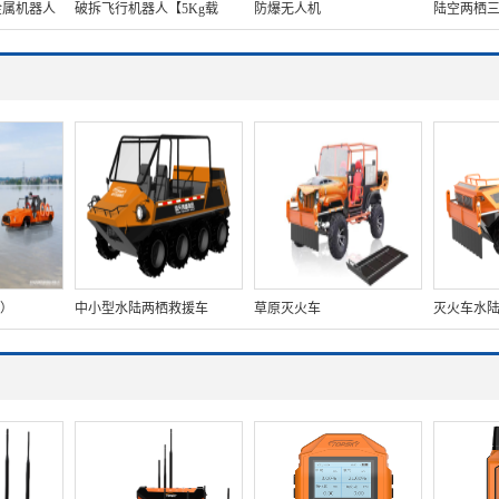
金属机器人
破拆飞行机器人【5Kg载
防爆无人机
陆空两栖
荷】折叠机臂+锂电池+无电
人【2Kg
切割笔+避障雷达+远程点火
装置】
坐）
中小型水陆两栖救援车
草原灭火车
灭火车水
（8×8，64KW，原地转向）
灭火车