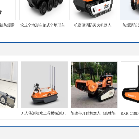
统防爆雷
轮式全地形车轮式全地形车
抗高温消防灭火机器人
防爆消防
雷达探测
全地形水陆两栖车（第三
【轻型】 (
第5代】
代，轻量化+泵喷版+遥控）
云台探测装
随功能
无人侦测船水上救援探测无
隔离带开辟机器人（森林隔
RXR-C1
人船
离带开辟灭火机器人）
【单摆臂】
（47HP)
制+热成像