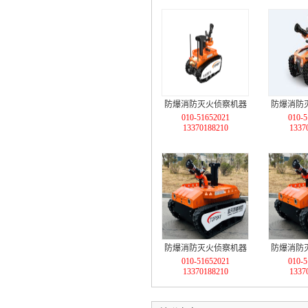
防爆消防灭火侦察机器
防爆消防
010-51652021
010-5
人 （D4轻型，标准款）
人 （轻
13370188210
1337
+跟随功
MC80
防爆消防灭火侦察机器
防爆消防
010-51652021
010-5
人
人(语音
13370188210
1337
能）中
MC80