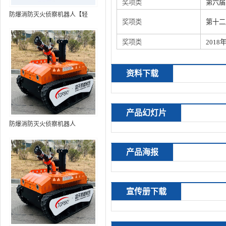
奖项类
第六届
防爆消防灭火侦察机器人【轻
奖项类
第十二
型】 (第9代，360°升降云台探测
装置+语音控制+跟随功能+5G控
奖项类
201
制+水炮跟踪火焰+自主导航）
资料下载
产品幻灯片
防爆消防灭火侦察机器人
产品海报
宣传册下载