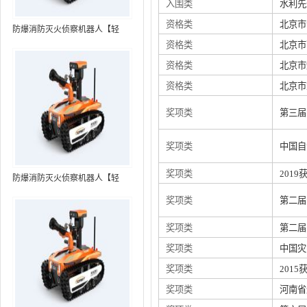
入围类
水利先
资格类
北京市
防爆消防灭火侦察机器人【轻
资格类
北京市
型】 (第7代，360°升降云台探测
装置+语音控制+跟随功能+5G控
资格类
北京市
制）
资格类
北京市
奖项类
第三届
奖项类
中国自
奖项类
201
防爆消防灭火侦察机器人【轻
型】 (第8代，360°升降云台探测
奖项类
第二届
装置+语音控制+跟随功能+5G控
制+水炮跟踪火焰）RXR-
奖项类
第二届
MC80BD（第8代）
奖项类
中国灾
奖项类
201
奖项类
河南省