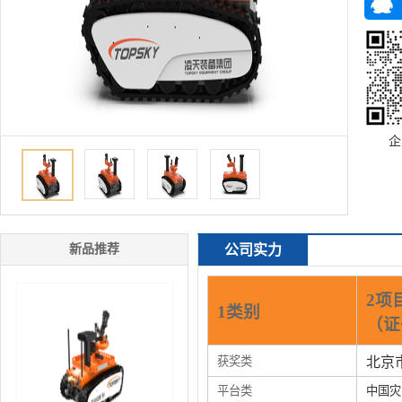
企
新品推荐
公司实力
2项
1类别
（证
获奖类
北京
平台类
中国灾