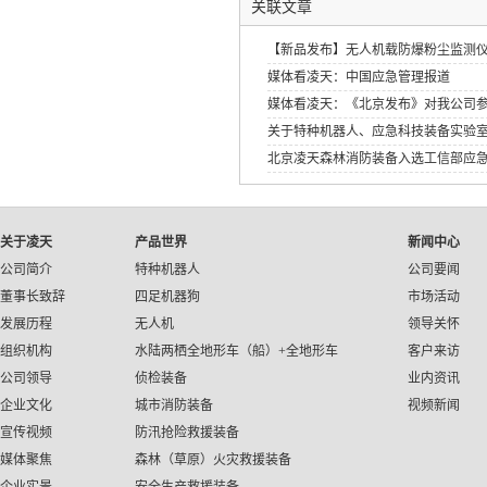
关联文章
【新品发布】无人机载防爆粉尘监测
媒体看凌天：中国应急管理报道
媒体看凌天：《北京发布》对我公司
关于特种机器人、应急科技装备实验
北京凌天森林消防装备入选工信部应
应急装备应用试点示范工程》
关于凌天
产品世界
新闻中心
公司简介
特种机器人
公司要闻
董事长致辞
四足机器狗
市场活动
发展历程
无人机
领导关怀
组织机构
水陆两栖全地形车（船）+全地形车
客户来访
公司领导
侦检装备
业内资讯
企业文化
城市消防装备
视频新闻
宣传视频
防汛抢险救援装备
媒体聚焦
森林（草原）火灾救援装备