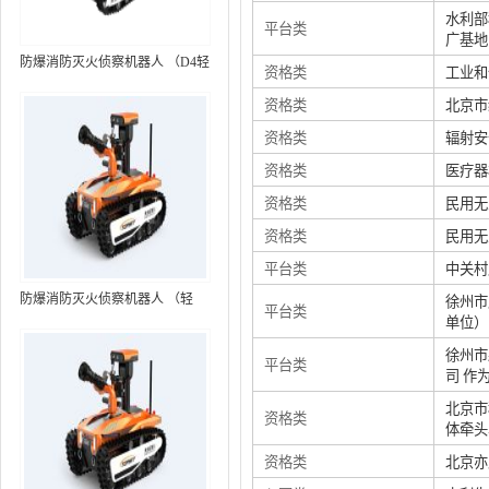
水利部
平台类
广基地
防爆消防灭火侦察机器人 （D4轻
资格类
工业和
型，标准款）
资格类
北京市
资格类
辐射安
资格类
医疗器
资格类
民用无
资格类
民用无
平台类
中关村
防爆消防灭火侦察机器人 （轻
徐州市
平台类
单位）
型，语音控制+跟随功能）RXR-
MC80BD（第6代）
徐州市
平台类
司 作
北京市
资格类
体牵头
资格类
北京亦