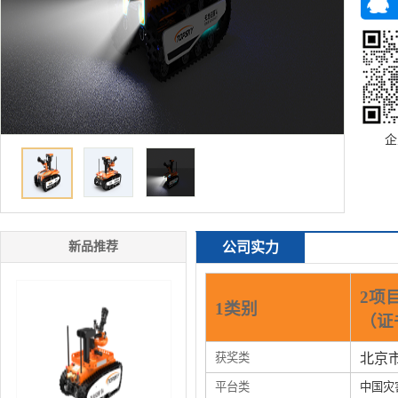
企
新品推荐
公司实力
2项
1类别
（证
获奖类
北京
平台类
中国灾