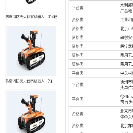
水利部
平台类
广基地
防爆消防灭火侦察机器人 （D4轻
资格类
工业和
型，标准款）
资格类
北京市
资格类
辐射安
资格类
医疗器
资格类
民用无
资格类
民用无
平台类
中关村
防爆消防灭火侦察机器人 （轻
徐州市
平台类
头单位
型，语音控制+跟随功能）RXR-
MC80BD（第6代）
徐州市
平台类
司 作
北京市
资格类
体牵头
资格类
北京亦