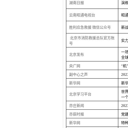
湖南日报
演
云南昭通电视台
昭
胜利应急救援
微信公众号
新
北京市消防救援总队官方账
实
号
一
北京发布
全
央广网
“机
副中心之声
20
新华网
新
世
北京学习平台
一
亦庄新闻
20
亦辰时报
党
新华网
特