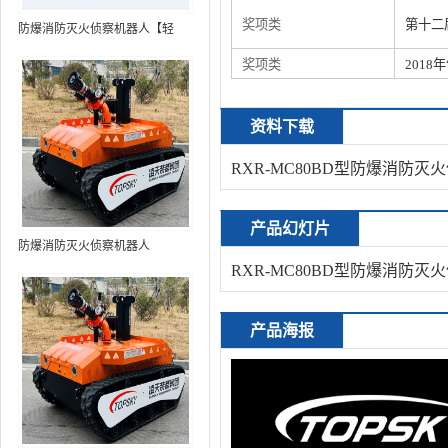
奖项类
第十二
防爆消防灭火侦察机器人【轻
型】 (第9代，360°升降云台探测
奖项类
201
装置+语音控制+跟随功能+5G控
制+水炮跟踪火焰+自主导航）
资料下载
RXR-MC80BD型防爆消防
产品幻灯片
防爆消防灭火侦察机器人
RXR-MC80BD型防爆消防
产品海报