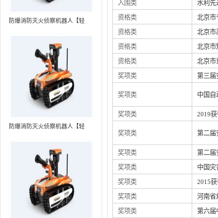
入围类
水利先
资格类
北京市
防爆消防灭火侦察机器人【轻
资格类
北京市
型】 (第7代，360°升降云台探测
装置+语音控制+跟随功能+5G控
资格类
北京市
制）
资格类
北京市
奖项类
第三届
奖项类
中国自
奖项类
201
防爆消防灭火侦察机器人【轻
奖项类
第二届
型】 (第8代，360°升降云台探测
装置+语音控制+跟随功能+5G控
奖项类
第二届
制+水炮跟踪火焰）RXR-
奖项类
中国灾
MC80BD（第8代）
奖项类
201
奖项类
河南省
奖项类
第六届