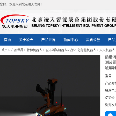
您好，欢迎来到北京凌天官网！
首页
关于凌天
产品世界
新闻中心
资质荣誉
产品
首页
>
产品世界
>
特种机器人
>
城市消防机器人/石油石化危化机器人
>
灭火机器人
防爆消
测装置
MC8
信息发
型号
产品商
联系电
促销价
浏览次