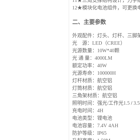
11★三角支撑结构设计，力
12★模块化电池组件，可更
二、主要参数
外观配件：灯头、灯杆、三脚
光
源：
LED
（
CREE
）
光源数量：
10W*40
颗
光
通
量：
4000LM
额定功率：
40W
光源寿命：
100000H
灯杆材质：航空铝
灯筒材质：航空铝
三角架材质：航空铝
照明时间：强光
/
工作光
1.5
/
3.
充电时间：
4H
电池类型：锂电池
电池容量：
7.4V 4AH
防护等级：
IP65