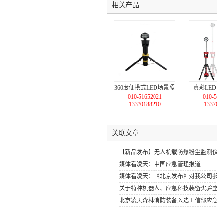
相关产品
360度便携式LED场景照
真彩LE
010-51652021
010-5
明灯
（
13370188210
1337
关联文章
【新品发布】无人机载防爆粉尘监测
媒体看凌天：中国应急管理报道
媒体看凌天：《北京发布》对我公司
关于特种机器人、应急科技装备实验
北京凌天森林消防装备入选工信部应
应急装备应用试点示范工程》