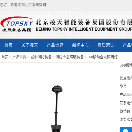
您好，欢迎来到北京凌天官网！
首页
关于凌天
产品世界
新闻中心
资质荣誉
产品
首页
>
产品世界
>
城市消防装备
>
消防应急照明装备
>
360移动全景照明灯
360
信息发
型号
产品商
联系电
促销价
浏览次