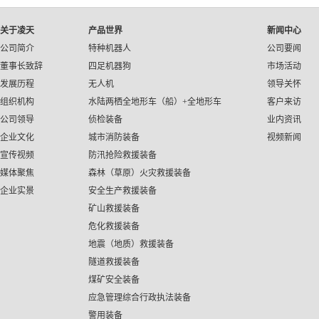
关于凌天
产品世界
新闻中心
公司简介
特种机器人
公司要闻
董事长致辞
四足机器狗
市场活动
发展历程
无人机
领导关怀
组织机构
水陆两栖全地形车（船）+全地形车
客户来访
公司领导
侦检装备
业内资讯
企业文化
城市消防装备
视频新闻
宣传视频
防汛抢险救援装备
媒体聚焦
森林（草原）火灾救援装备
企业实景
安全生产救援装备
矿山救援装备
危化救援装备
地震（地质）救援装备
隧道救援装备
煤矿安全装备
应急管理综合行政执法装备
警用装备