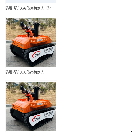
防爆消防灭火侦察机器人【轻
型】 (第9代，360°升降云台探测
装置+语音控制+跟随功能+5G控
制+水炮跟踪火焰+自主导航）
防爆消防灭火侦察机器人