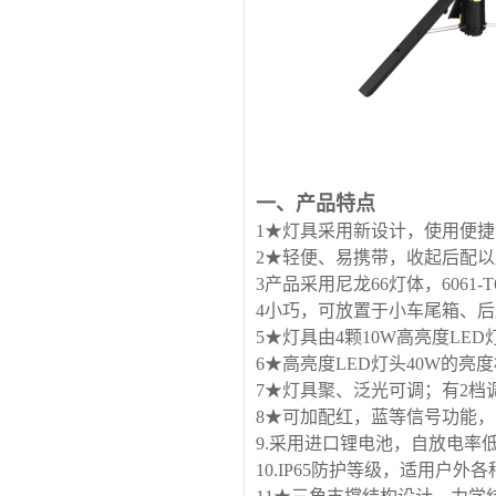
一、产品特点
1★灯具采用新设计，使用便捷
2★轻便、易携带，收起后配
3
产品采用尼龙
66
灯体，
6061-T
4
小巧，可放置于小车尾箱、后
5★灯具由4颗10W
高亮度
LED
6★高亮度LED灯头40W的亮
7★灯具聚、泛光可调；有2
8★可加配红，蓝等信号功能
9.
采用进口锂电池，自放电率
10.IP65
防护等级，适用户外各