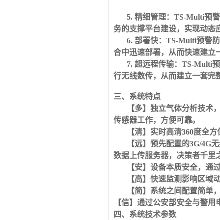
5
. 精细管理：
TS-Mul
务的支撑平台建设，实现动态
6
. 部署快：
TS-Mult
合中迅速部署，从而快速建立
7
. 超远程传输：
TS-Mul
行无线数传，从而建立一套完
三、系统特点
【多】独立气体分析技术，
传感器工作，方便可靠。
【清】实时高清360
度全方
【远】预先配置的
3G/4
数据上传服务器，决策者千里
【安】设备本质安全，通
【高】快速监测影响区域
【简】系统之间配置简单
【信】通过公安部安全与警用
四、系统技术参数