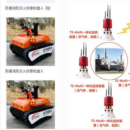
防爆消防灭火侦察机器人【轻
型】 (第9代，360°升降云台探测
装置+语音控制+跟随功能+5G控
制+水炮跟踪火焰+自主导航）
防爆消防灭火侦察机器人