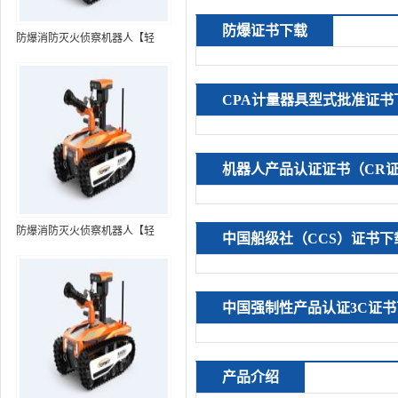
防爆证书下载
防爆消防灭火侦察机器人【轻
型】 (第7代，360°升降云台探测
装置+语音控制+跟随功能+5G控
CPA计量器具型式批准证书
制）
机器人产品认证证书（CR
防爆消防灭火侦察机器人【轻
中国船级社（CCS）证书下
型】 (第8代，360°升降云台探测
装置+语音控制+跟随功能+5G控
制+水炮跟踪火焰）RXR-
中国强制性产品认证3C证书
MC80BD（第8代）
产品介绍