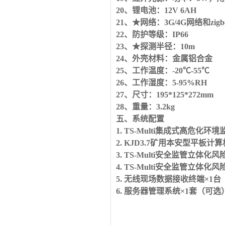
20、锂电池：12V 6AH
21
、
★网络：3G/4G网络和zigb
22
、防护等级：
IP66
23
、
★探测半径：10m
24、外壳材料：金属铝合金
25
、工作温度：
-20℃-55℃
26
、工作湿度：
5-95%RH
27、尺寸：195*125*272mm
28、重量：3.2kg
五、系统配置
1.
TS-Multi集成式高危化环境
2.
KJD3.7矿用本安型平板计算
3.
TS-Multi安全监管立体
4.
TS-Multi安全监管立体
5.
无线现场数据接收终端
×1
6.
服务器管理系统×1套（可选