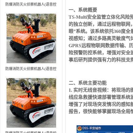
防爆消防灭火侦察机器人(语音控
一、系统概要
制+跟随功能）中型RXR-
TS-Multi安全监管立体
MC80BD（第6代）
的独立创新，通过远程物联网
眼”系统。该系统依托360度
视感知；通过多路高灵敏度气
GPRS远程物联网数据传输
险预警防控系统，增强对安全
事后研判提供强有力的科技支
防爆消防灭火侦察机器人(语音控
制+跟随功能+5G控制）中型
二、系统主要功能
RXR-MC80BD（第7代）
1. 实时无线音视频：
将现场的
线应急救援快速部署管理系统
增强了对现场突发情况的感知
报告，很快能够掌握现场全局