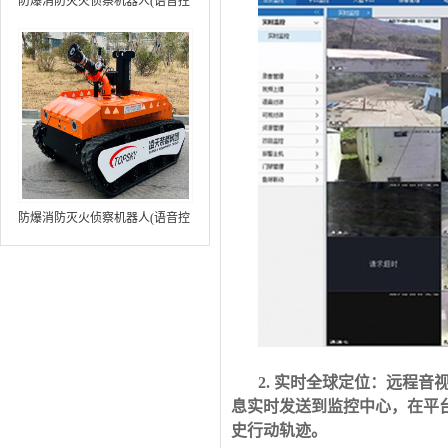
防爆消防灭火侦察机器人(语音控
制+跟随功能+5G控制+水炮跟踪
火焰）中型RXR-MC80BD（第8
代）
防爆消防灭火侦察机器人(语音控
制+跟随功能+5G控制+水炮跟踪
火焰+自主导航）中型RXR-
MC80BD（第9代）
2. 实时全球定位：
远程音
息实时发送到监控中心，在平
史行动轨迹。