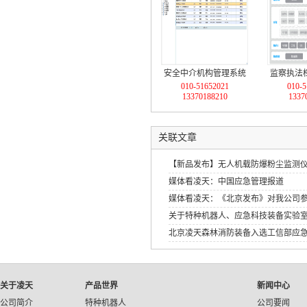
安全中介机构管理系统
监察执法
010-51652021
010-5
智慧云V0.4
智慧
13370188210
1337
关联文章
【新品发布】无人机载防爆粉尘监测
媒体看凌天：中国应急管理报道
媒体看凌天：《北京发布》对我公司
关于特种机器人、应急科技装备实验
北京凌天森林消防装备入选工信部应
应急装备应用试点示范工程》
关于凌天
产品世界
新闻中心
公司简介
特种机器人
公司要闻