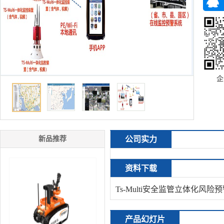
企
新品推荐
公司实力
资料下载
Ts-Multi安全监管立体化风
产品幻灯片