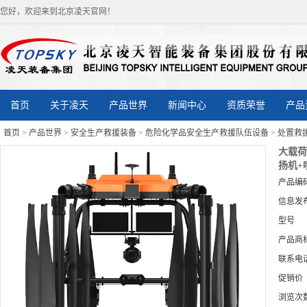
您好，欢迎来到北京凌天官网！
首页
关于凌天
产品世界
新闻中心
资质荣誉
产品
首页
>
产品世界
>
安全生产救援装备
>
危险化学品安全生产救援队伍设备
>
处置救
大载荷
扬机+
产品编
信息发
型号
产品商
联系电
促销价
浏览次