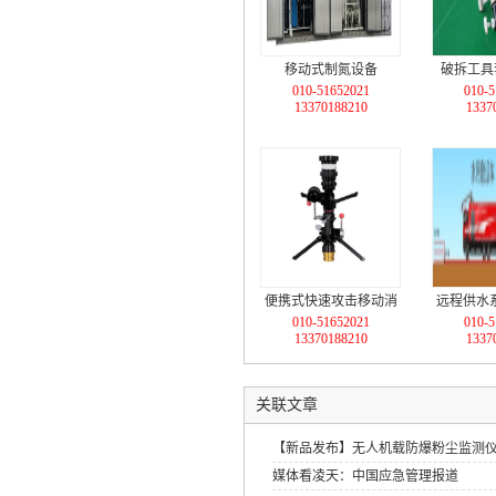
移动式制氮设备
破拆工具
010-51652021
010-5
13370188210
1337
便携式快速攻击移动消
远程供水
010-51652021
010-5
防炮（单进水口）
合+大流量4
13370188210
1337
离输水
关联文章
【新品发布】无人机载防爆粉尘监测
媒体看凌天：中国应急管理报道