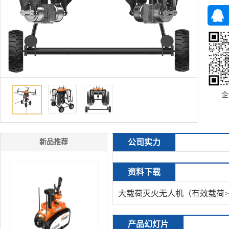
企
新品推荐
公司实力
资料下载
大载荷灭火无人机（有效载荷≥5
产品幻灯片