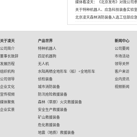
媒体看凌天：《北京发布》对我公司
关于特种机器人、应急科技装备实验
北京凌天森林消防装备入选工信部应
应急装备应用试点示范工程》
关于凌天
产品世界
新闻中心
公司简介
特种机器人
公司要闻
董事长致辞
四足机器狗
市场活动
发展历程
无人机
领导关怀
组织机构
水陆两栖全地形车（船）+全地形车
客户来访
公司领导
侦检装备
业内资讯
企业文化
城市消防装备
视频新闻
宣传视频
防汛抢险救援装备
媒体聚焦
森林（草原）火灾救援装备
企业实景
安全生产救援装备
矿山救援装备
危化救援装备
地震（地质）救援装备