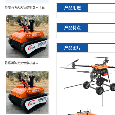
防爆消防灭火侦察机器人【轻
产品用途
型】 (第9代，360°升降云台探测
装置+语音控制+跟随功能+5G控
制+水炮跟踪火焰+自主导航）
产品特点
产品图片
防爆消防灭火侦察机器人