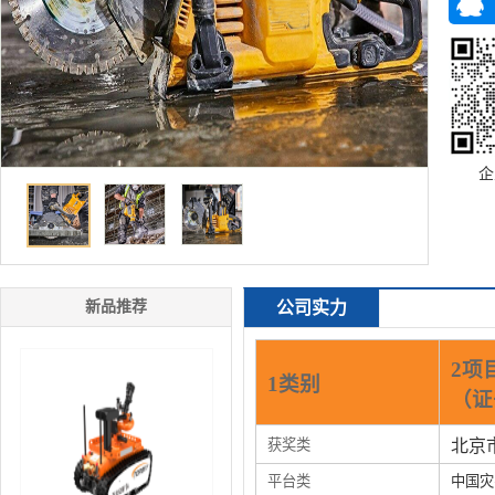
企
新品推荐
公司实力
2项
1类别
（证
获奖类
北京
平台类
中国灾