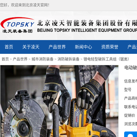
您好，欢迎来到北京凌天官网！
首页
关于凌天
产品世界
新闻中心
资质荣誉
产品
首页
>
产品世界
>
城市消防装备
>
消防破拆装备
>
锂电轻型破拆工具组（锯类）
电动破
信息发
型号
产品商
联系电
促销价
浏览次