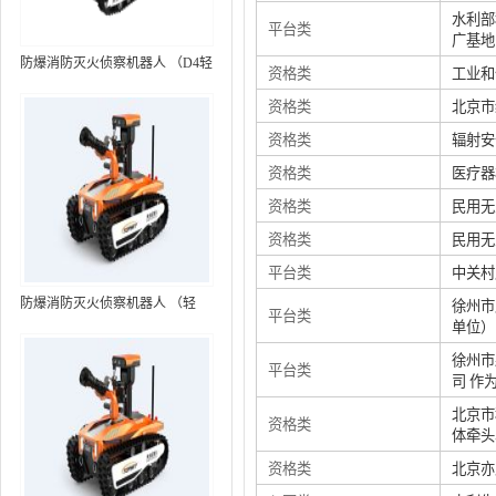
水利部
平台类
广基地
防爆消防灭火侦察机器人 （D4轻
资格类
工业和
型，标准款）
资格类
北京市
资格类
辐射安
资格类
医疗器
资格类
民用无
资格类
民用无
平台类
中关村
防爆消防灭火侦察机器人 （轻
徐州市
平台类
单位）
型，语音控制+跟随功能）RXR-
MC80BD（第6代）
徐州市
平台类
司 作
北京市
资格类
体牵头
资格类
北京亦