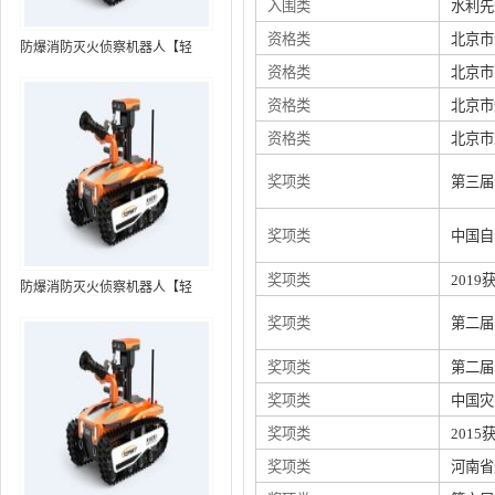
入围类
水利先
资格类
北京市
防爆消防灭火侦察机器人【轻
资格类
北京市
型】 (第7代，360°升降云台探测
装置+语音控制+跟随功能+5G控
资格类
北京市
制）
资格类
北京市
奖项类
第三届
奖项类
中国自
奖项类
201
防爆消防灭火侦察机器人【轻
型】 (第8代，360°升降云台探测
奖项类
第二届
装置+语音控制+跟随功能+5G控
制+水炮跟踪火焰）RXR-
奖项类
第二届
MC80BD（第8代）
奖项类
中国灾
奖项类
201
奖项类
河南省