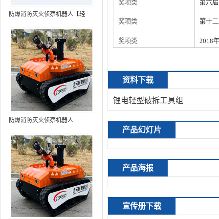
奖项类
第六届
防爆消防灭火侦察机器人【轻
奖项类
第十二
型】 (第9代，360°升降云台探测
装置+语音控制+跟随功能+5G控
奖项类
201
制+水炮跟踪火焰+自主导航）
资料下载
锂电轻型破拆工具组
防爆消防灭火侦察机器人
产品幻灯片
产品海报
宣传册下载