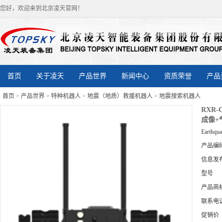
您好，欢迎来到北京凌天官网！
首页
关于凌天
产品世界
新闻中心
资质荣誉
产品
首页
>
产品世界
>
特种机器人
>
地震（地质）救援机器人
>
地震搜索机器人
RXR
成像+
Earthqua
产品编
信息发
型号
产品商
联系电
促销价