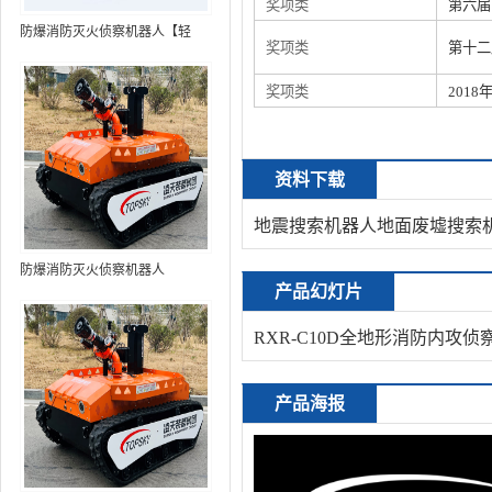
奖项类
第六届
防爆消防灭火侦察机器人【轻
奖项类
第十二
型】 (第9代，360°升降云台探测
装置+语音控制+跟随功能+5G控
奖项类
201
制+水炮跟踪火焰+自主导航）
资料下载
地震搜索机器人地面废墟搜索机
防爆消防灭火侦察机器人
产品幻灯片
RXR-C10D全地形消防内攻侦
产品海报