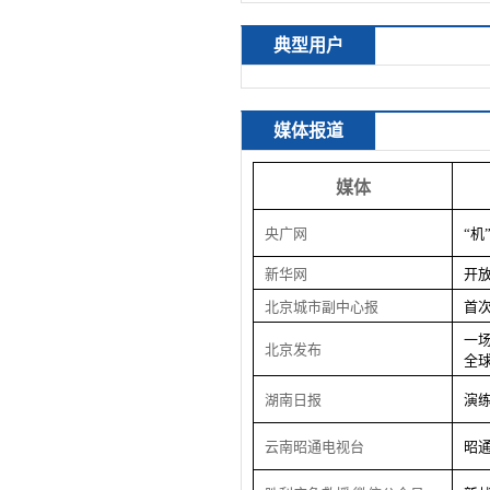
典型用户
媒体报道
媒体
央广网
“机
新华网
开
北京城市副中心报
首
一
北京发布
全
湖南日报
演
云南昭通电视台
昭