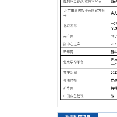
胜利应急救援
微信公众号
新
北京市消防救援总队官方账
实
号
一
北京发布
全
央广网
“机
副中心之声
20
新华网
新
世
北京学习平台
一
亦庄新闻
20
亦辰时报
党
新华网
特
中国应急管理
酷