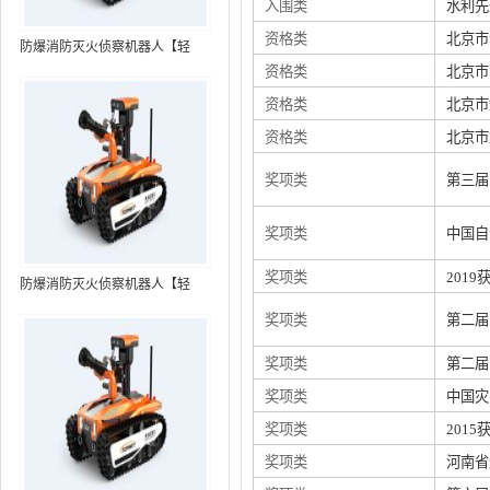
入围类
水利先
资格类
北京市
防爆消防灭火侦察机器人【轻
资格类
北京市
型】 (第7代，360°升降云台探测
装置+语音控制+跟随功能+5G控
资格类
北京市
制）
资格类
北京市
奖项类
第三届
奖项类
中国自
奖项类
201
防爆消防灭火侦察机器人【轻
型】 (第8代，360°升降云台探测
奖项类
第二届
装置+语音控制+跟随功能+5G控
制+水炮跟踪火焰）RXR-
奖项类
第二届
MC80BD（第8代）
奖项类
中国灾
奖项类
201
奖项类
河南省