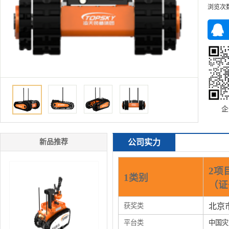
浏览次
企
新品推荐
公司实力
2项
1类别
（证
获奖类
北京
平台类
中国灾