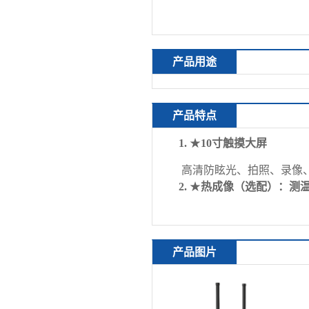
产品用途
产品特点
1.
★
10
寸触摸大屏
高清防眩光、
拍照、录像
2.
★
热成像
（选配）
：测
产品图片