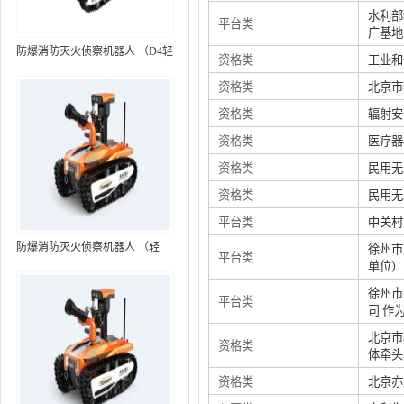
水利部
平台类
广基地
防爆消防灭火侦察机器人 （D4轻
资格类
工业和
型，标准款）
资格类
北京市
资格类
辐射安
资格类
医疗器
资格类
民用无
资格类
民用无
平台类
中关村
防爆消防灭火侦察机器人 （轻
徐州市
平台类
单位）
型，语音控制+跟随功能）RXR-
MC80BD（第6代）
徐州市
平台类
司 作
北京市
资格类
体牵头
资格类
北京亦