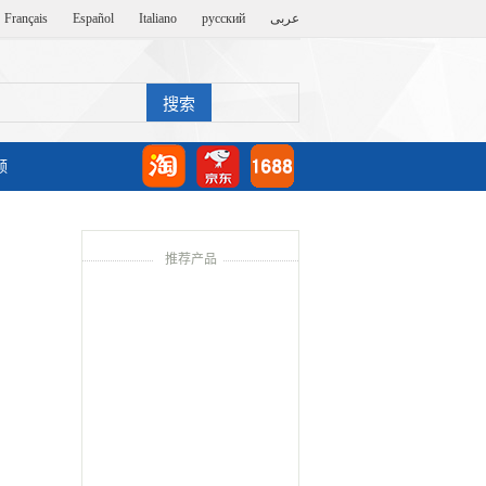
Français
Español
Italiano
русский
عربى
频
推荐产品