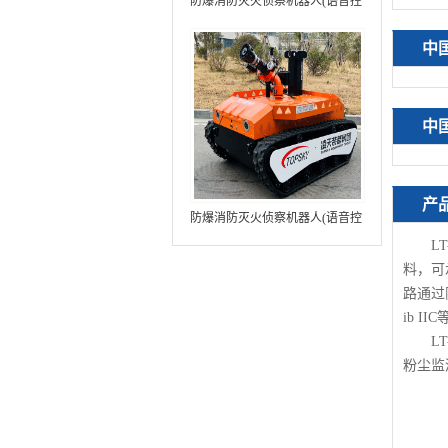
防爆消防灭火侦察机器人(语音控
制+跟随功能+5G控制+水炮跟踪
中
火焰）中型RXR-MC80BD（第8
代）
中
产
防爆消防灭火侦察机器人(语音控
制+跟随功能+5G控制+水炮跟踪
L
火焰+自主导航）中型RXR-
料，可
MC80BD（第9代）
路通过
ib I
L
粉尘监