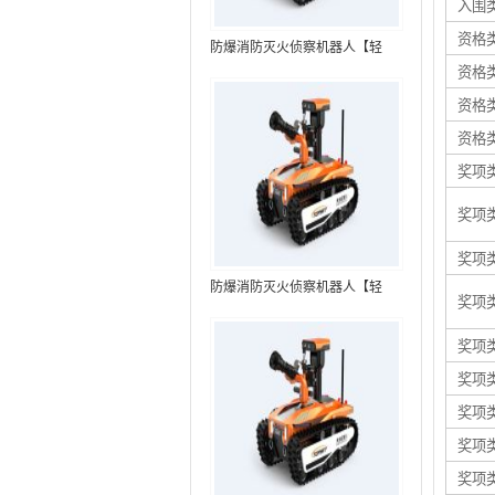
入围
资格
防爆消防灭火侦察机器人【轻
资格
型】 (第7代，360°升降云台探测
装置+语音控制+跟随功能+5G控
资格
制）
资格
奖项
奖项
奖项
防爆消防灭火侦察机器人【轻
奖项
型】 (第8代，360°升降云台探测
装置+语音控制+跟随功能+5G控
奖项
制+水炮跟踪火焰）RXR-
奖项
MC80BD（第8代）
奖项
奖项
奖项