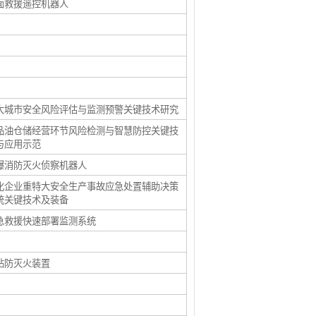
面救援遥控机器人
大城市安全风险评估与监测预警关键技术研究
品油仓储经营环节风险检测与智慧防控关键技
与应用示范
爆消防灭火侦察机器人
化企业重特大安全生产事故应急处置辅助决策
统关键技术及装备
急救援快速部署监测系统
钻防灭火装置