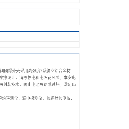
闭隔爆外壳采用高强度
7系航空铝合金材
摩擦设计，消除静电和电火花风险。本安电
殊封装技术，防止电池短路或过热。满足Ex
、激光甲烷遥测仪、漏电探测仪、核辐射检测仪、