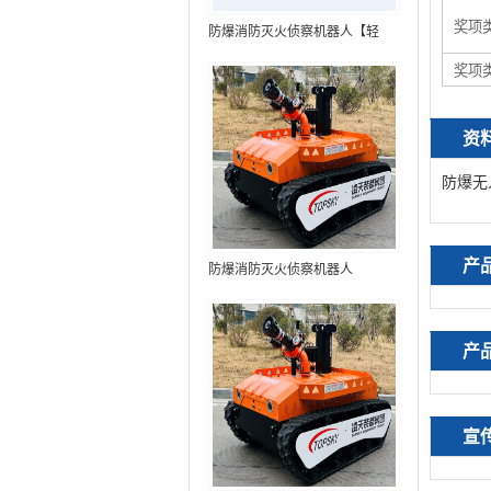
奖项
防爆消防灭火侦察机器人【轻
型】 (第9代，360°升降云台探测
奖项
装置+语音控制+跟随功能+5G控
制+水炮跟踪火焰+自主导航）
资
防爆无
产
防爆消防灭火侦察机器人
产
宣