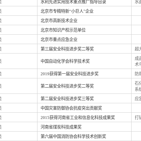
类
水利先进实用技术重点推广指导目录
水
类
北京市专精特新“小巨人”企业
类
北京市高新技术企业
类
北京市知识产权示范单位
类
北京市重点应急企业
类
第三届安全科技进步奖二等奖
超
成
类
中国自动化学会科学技术奖
术
类
2019获得第一届安全科技进步奖
防
石
类
第二届安全科技进步奖二等奖
系
类
第二届安全科技进步奖三等奖
应
类
中国灾害防御协会抗疫突出贡献奖
类
2015获得河南省工业和信息化科技成果奖
打
类
河南省煤炭科技成果奖
类
第六届中国消防协会科学技术创新奖