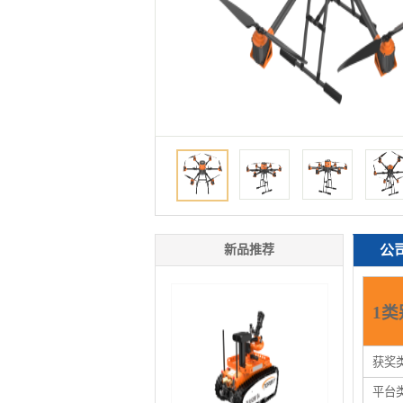
新品推荐
公
1类
获奖
平台