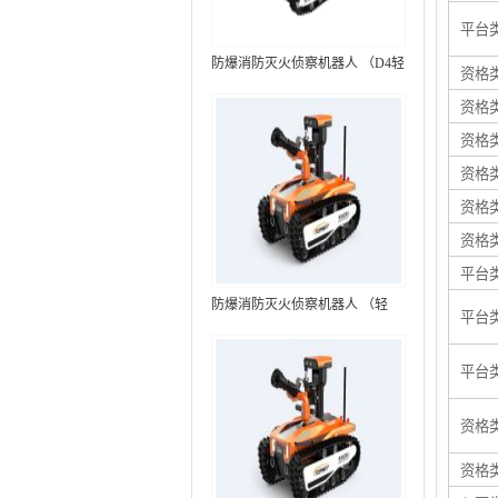
平台
防爆消防灭火侦察机器人 （D4轻
资格
型，标准款）
资格
资格
资格
资格
资格
平台
防爆消防灭火侦察机器人 （轻
平台
型，语音控制+跟随功能）RXR-
MC80BD（第6代）
平台
资格
资格