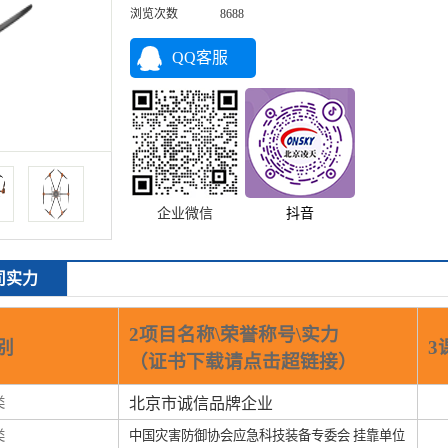
浏览次数
8688
QQ客服
企业微信
抖音
司实力
2项目名称\荣誉称号\实力
别
3
（证书下载请点击超链接）
类
北京市诚信品牌企业
类
中国灾害防御协会应急科技装备专委会 挂靠单位