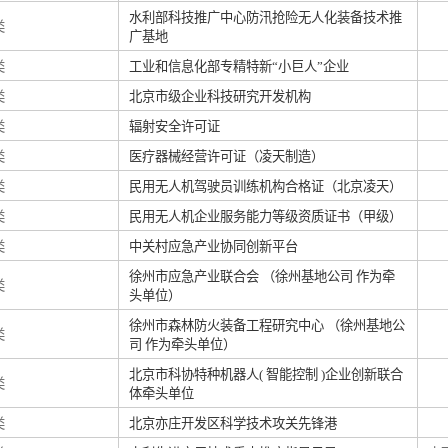
水利部科技推广中心防汛抢险无人化装备技术推
类
广基地
类
工业和信息化部专精特新“小巨人”企业
类
北京市级企业科技研究开发机构
类
辐射安全许可证
类
医疗器械经营许可证（凌天制造）
类
民用无人机驾驶员训练机构合格证（北京凌天）
类
民用无人机企业服务能力等级资质证书（甲级）
类
中关村应急产业协同创新平台
徐州市应急产业联合会 （徐州基地公司 作为牵
类
头单位）
徐州市森林防火装备工程研究中心 （徐州基地公
类
司 作为牵头单位）
北京市科协特种机器人( 智能控制 )企业创新联合
类
体牵头单位
类
北京亦庄开发区科学技术攻关先锋港