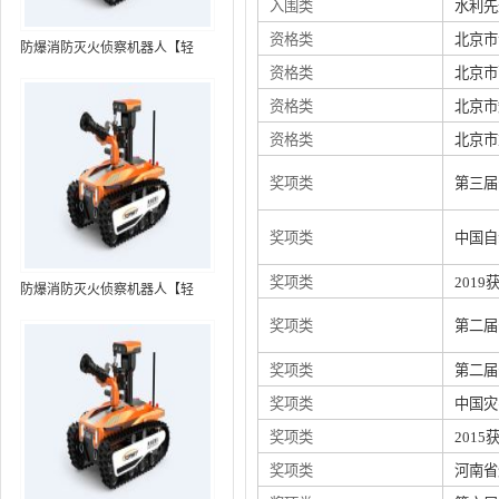
入围类
水利先
资格类
北京市
防爆消防灭火侦察机器人【轻
资格类
北京市
型】 (第7代，360°升降云台探测
装置+语音控制+跟随功能+5G控
资格类
北京市
制）
资格类
北京市
奖项类
第三届
奖项类
中国自
奖项类
201
防爆消防灭火侦察机器人【轻
型】 (第8代，360°升降云台探测
奖项类
第二届
装置+语音控制+跟随功能+5G控
制+水炮跟踪火焰）RXR-
奖项类
第二届
MC80BD（第8代）
奖项类
中国灾
奖项类
201
奖项类
河南省