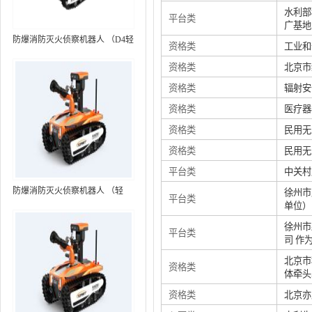
水利部
平台类
广基地
防爆消防灭火侦察机器人 （D4轻
资格类
工业和
型，标准款）
资格类
北京市
资格类
辐射安
资格类
医疗器
资格类
民用无
资格类
民用无
平台类
中关村
防爆消防灭火侦察机器人 （轻
徐州市
平台类
单位）
型，语音控制+跟随功能）RXR-
MC80BD（第6代）
徐州市
平台类
司 作
北京市
资格类
体牵头
资格类
北京亦