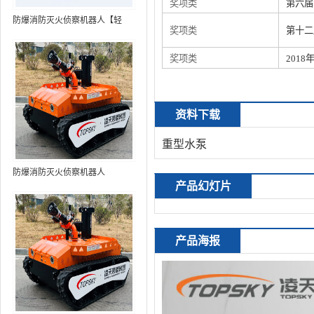
奖项类
第六届
防爆消防灭火侦察机器人【轻
奖项类
第十二
型】 (第9代，360°升降云台探测
装置+语音控制+跟随功能+5G控
奖项类
201
制+水炮跟踪火焰+自主导航）
资料下载
重型水泵
防爆消防灭火侦察机器人
产品幻灯片
产品海报