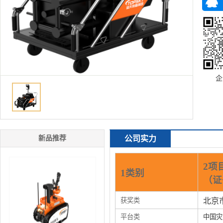
企
新品推荐
公司实力
2项
1类别
（证
获奖类
北京
平台类
中国灾