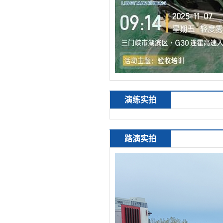
演练实拍
路演实拍