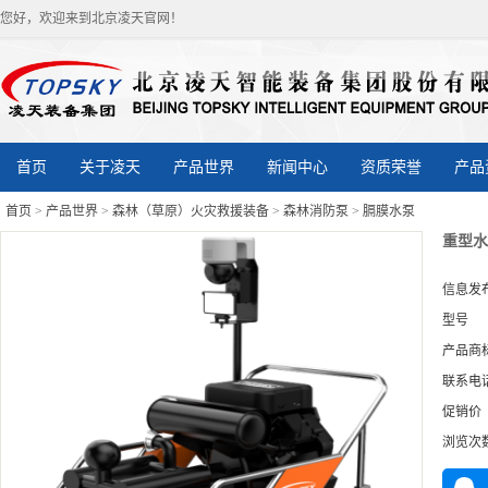
您好，欢迎来到北京凌天官网！
首页
关于凌天
产品世界
新闻中心
资质荣誉
产品
首页
>
产品世界
>
森林（草原）火灾救援装备
>
森林消防泵
>
膈膜水泵
重型水
信息发
型号
产品商
联系电
促销价
浏览次