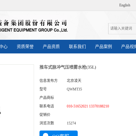
English
中心
资质荣誉
产品资质
联系我们
产品案例
产品视
推车式脉冲气压喷雾水枪(35L)
信息发布方
北京凌天
型号
QWMT35
产品商标
联系电话
010-51652021 13370188210
促销价
浏览次数
15274