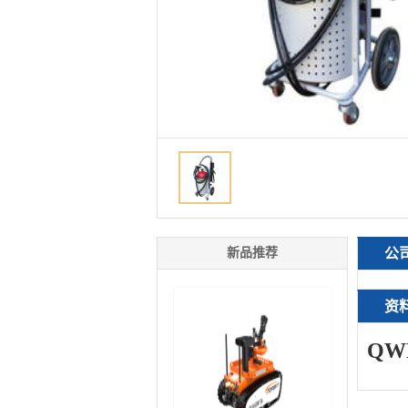
新品推荐
公
资
QW