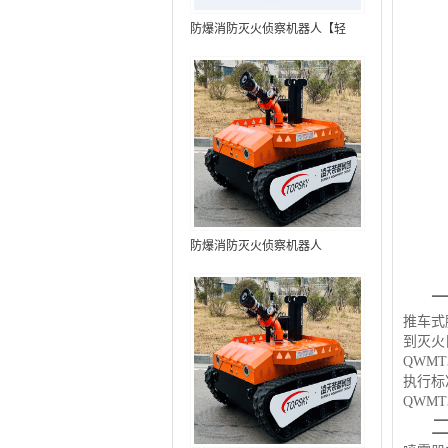
防爆消防灭火侦察机器人【轻
型】 (第9代，360°升降云台探测
装置+语音控制+跟随功能+5G控
制+水炮跟踪火焰+自主导航）
防爆消防灭火侦察机器人
推车式
到灭火
QWMT
执行标
QWMT