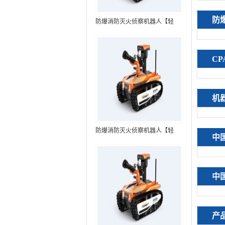
防
防爆消防灭火侦察机器人【轻
型】 (第7代，360°升降云台探测
装置+语音控制+跟随功能+5G控
制）
C
机
防爆消防灭火侦察机器人【轻
中
型】 (第8代，360°升降云台探测
装置+语音控制+跟随功能+5G控
制+水炮跟踪火焰）RXR-
中
MC80BD（第8代）
产