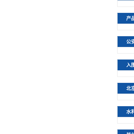
产
公
入
北
水