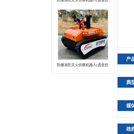
防爆消防灭火侦察机器人(语音控
制+跟随功能+5G控制+水炮跟踪
火焰）中型RXR-MC80BD（第8
代）
产
防爆消防灭火侦察机器人(语音控
制+跟随功能+5G控制+水炮跟踪
火焰+自主导航）中型RXR-
典
MC80BD（第9代）
媒
政