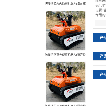
喷雾器
防爆消防灭火侦察机器人(语音控
无后坐
制+跟随功能）中型RXR-
设置
2
MC80BD（第6代）
专用的
产
防爆消防灭火侦察机器人(语音控
产
制+跟随功能+5G控制）中型
RXR-MC80BD（第7代）
产