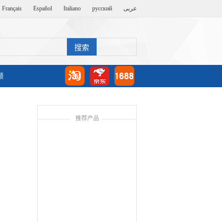
Français
Español
Italiano
русский
عربى
频
推荐产品