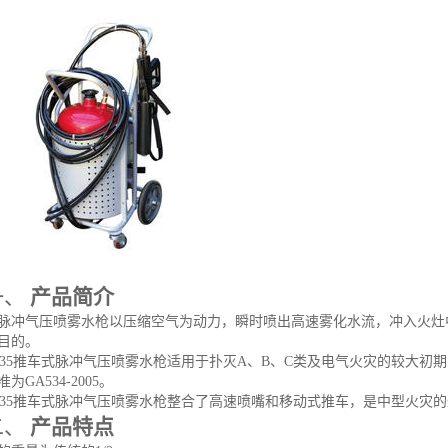
一、
产品简介
脉冲气压喷雾水枪以压缩空气为动力，瞬时喷出高速雾化水流，冲入火灶
目的。
35
推车式脉冲气压喷雾水枪适用于扑灭
A
、
B
、
C
类及电气火灾的较大初期
准为
GA534-2005
。
35
推车式脉冲气压喷雾水枪整合了高速喷嘴和移动式推车，是中型火灾的
二、
产品特点