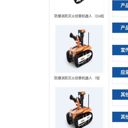
产
防爆消防灭火侦察机器人 （D4轻
型，标准款）
产
宣
应
防爆消防灭火侦察机器人 （轻
型，语音控制+跟随功能）RXR-
MC80BD（第6代）
其
其