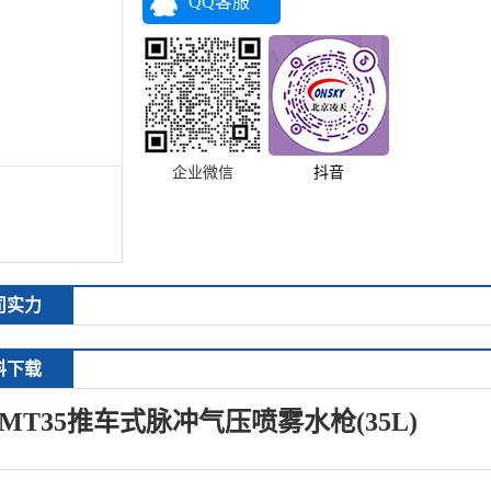
QQ客服
企业微信
抖音
司实力
料下载
MT35
推车式脉冲气压喷雾水枪
(35L)