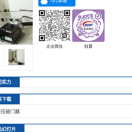
QQ客服
企业微信
抖音
司实力
料下载
液压破门器
品幻灯片