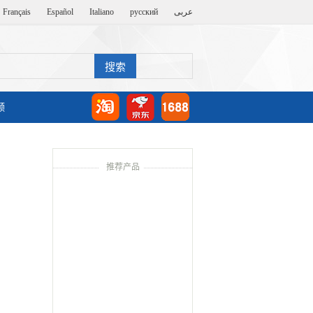
Français
Español
Italiano
русский
عربى
频
推荐产品