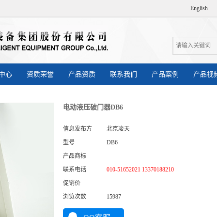
English
中心
资质荣誉
产品资质
联系我们
产品案例
产品视
电动液压破门器DB6
信息发布方
北京凌天
型号
DB6
产品商标
联系电话
010-51652021 13370188210
促销价
浏览次数
15987