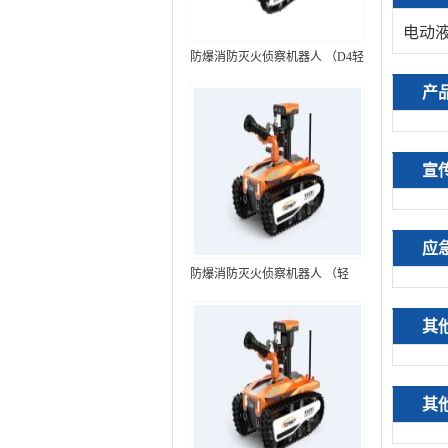
电动液
防爆消防灭火侦察机器人 （D4轻
型，标准款）
产
宣
应
防爆消防灭火侦察机器人 （轻
型，语音控制+跟随功能）RXR-
MC80BD（第6代）
其
其