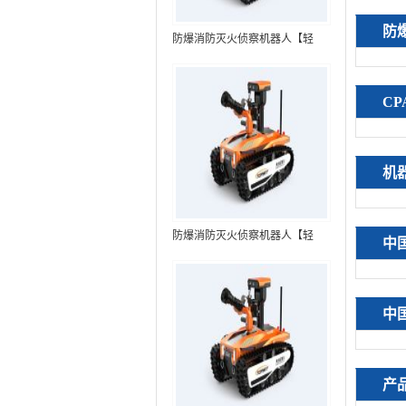
防
防爆消防灭火侦察机器人【轻
型】 (第7代，360°升降云台探测
装置+语音控制+跟随功能+5G控
C
制）
机
防爆消防灭火侦察机器人【轻
中
型】 (第8代，360°升降云台探测
装置+语音控制+跟随功能+5G控
制+水炮跟踪火焰）RXR-
中
MC80BD（第8代）
产