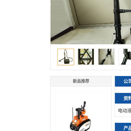
新品推荐
公
资
电动
产