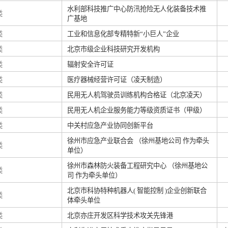
水利部科技推广中心防汛抢险无人化装备技术推
类
广基地
类
工业和信息化部专精特新“小巨人”企业
类
北京市级企业科技研究开发机构
类
辐射安全许可证
类
医疗器械经营许可证（凌天制造）
类
民用无人机驾驶员训练机构合格证（北京凌天）
类
民用无人机企业服务能力等级资质证书（甲级）
类
中关村应急产业协同创新平台
徐州市应急产业联合会 （徐州基地公司 作为牵头
类
单位）
徐州市森林防火装备工程研究中心 （徐州基地公
类
司 作为牵头单位）
北京市科协特种机器人( 智能控制 )企业创新联合
类
体牵头单位
类
北京亦庄开发区科学技术攻关先锋港