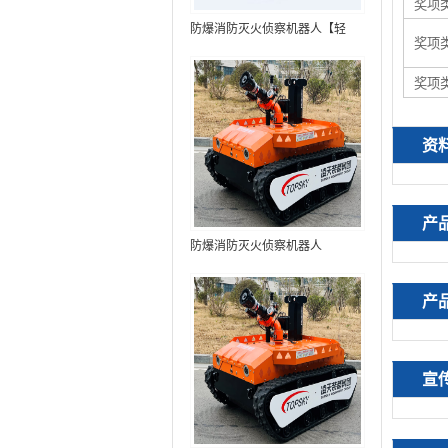
奖项
防爆消防灭火侦察机器人【轻
奖项
型】 (第9代，360°升降云台探测
装置+语音控制+跟随功能+5G控
奖项
制+水炮跟踪火焰+自主导航）
资
产
防爆消防灭火侦察机器人
产
宣