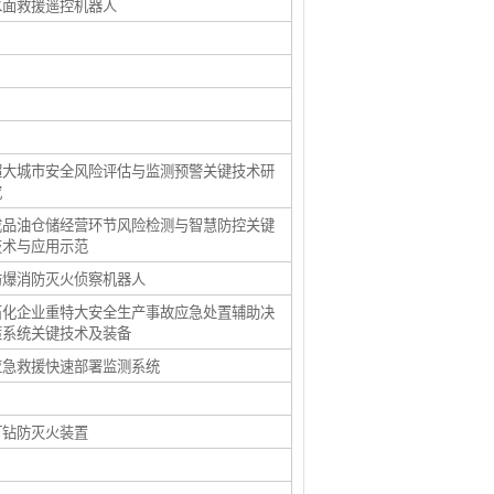
水面救援遥控机器人
超大城市安全风险评估与监测预警关键技术研
究
成品油仓储经营环节风险检测与智慧防控关键
技术与应用示范
防爆消防灭火侦察机器人
石化企业重特大安全生产事故应急处置辅助决
策系统关键技术及装备
应急救援快速部署监测系统
打钻防灭火装置