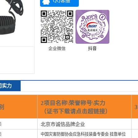
QQ客服
企业微信
抖音
司实力
2项目名称\荣誉称号\实力
别
（证书下载请点击超链接）
类
北京市诚信品牌企业
类
中国灾害防御协会应急科技装备专委会 挂靠单位