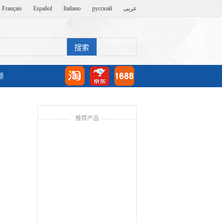
Français
Español
Italiano
русский
عربى
频
推荐产品