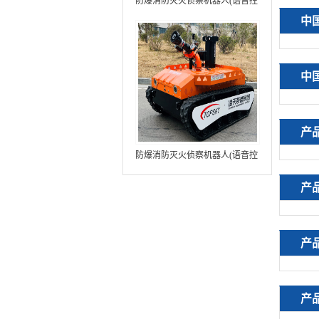
防爆消防灭火侦察机器人(语音控
制+跟随功能+5G控制+水炮跟踪
中
火焰）中型RXR-MC80BD（第8
代）
中
产
防爆消防灭火侦察机器人(语音控
制+跟随功能+5G控制+水炮跟踪
产
火焰+自主导航）中型RXR-
MC80BD（第9代）
产
产