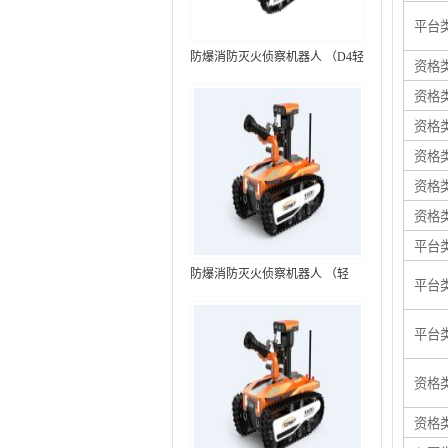
平台
防爆消防灭火侦察机器人 （D4轻
资格
型，标准款）
资格
资格
资格
资格
资格
平台
防爆消防灭火侦察机器人 （轻
平台
型，语音控制+跟随功能）RXR-
MC80BD（第6代）
平台
资格
资格