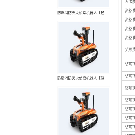
入围
资格
防爆消防灭火侦察机器人【轻
资格
型】 (第7代，360°升降云台探测
装置+语音控制+跟随功能+5G控
资格
制）
资格
奖项
奖项
奖项
防爆消防灭火侦察机器人【轻
型】 (第8代，360°升降云台探测
奖项
装置+语音控制+跟随功能+5G控
制+水炮跟踪火焰）RXR-
奖项
MC80BD（第8代）
奖项
奖项
奖项