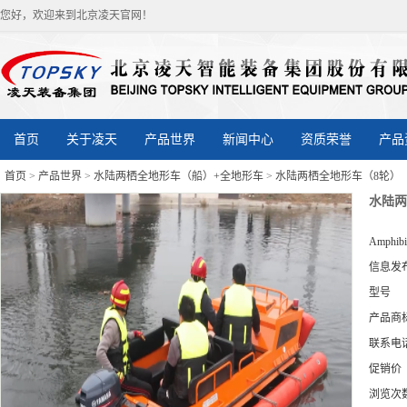
您好，欢迎来到北京凌天官网！
首页
关于凌天
产品世界
新闻中心
资质荣誉
产品
首页
>
产品世界
>
水陆两栖全地形车（船）+全地形车
>
水陆两栖全地形车（8轮）
水陆两
Amphib
信息发
型号
产品商
联系电
促销价
浏览次