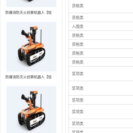
资格类
防爆消防灭火侦察机器人【轻
资格类
型】 (第7代，360°升降云台探测
入围类
装置+语音控制+跟随功能+5G控
制）
资格类
资格类
资格类
资格类
奖项类
防爆消防灭火侦察机器人【轻
型】 (第8代，360°升降云台探测
奖项类
装置+语音控制+跟随功能+5G控
制+水炮跟踪火焰）RXR-
奖项类
MC80BD（第8代）
奖项类
奖项类
奖项类