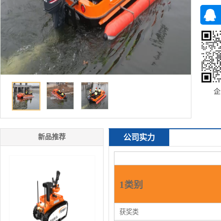
企
新品推荐
公司实力
1类别
获奖类