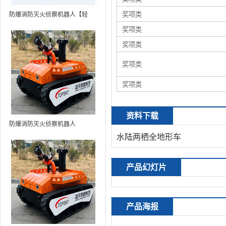
奖项类
防爆消防灭火侦察机器人【轻
型】 (第9代，360°升降云台探测
奖项类
装置+语音控制+跟随功能+5G控
奖项类
制+水炮跟踪火焰+自主导航）
奖项类
奖项类
资料下载
防爆消防灭火侦察机器人
水陆两栖全地形车
产品幻灯片
产品海报