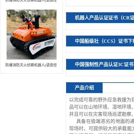
防爆消防灭火侦察机器人(语音控
制+跟随功能+5G控制+水炮跟踪
火焰）中型RXR-MC80BD（第8
机器人产品认证证书（CR
代）
中国船级社（CCS）证书下
中国强制性产品认证3C证书
防爆消防灭火侦察机器人(语音控
制+跟随功能+5G控制+水炮跟踪
火焰+自主导航）中型RXR-
MC80BD（第9代）
产品介绍
以完成可靠的野外应急救援为
品可以在山地环境、湿地环境
并且可以在灾害现场巡逻勘察
具备在极端恶劣的地面的
现场时，可提供较大的承载能